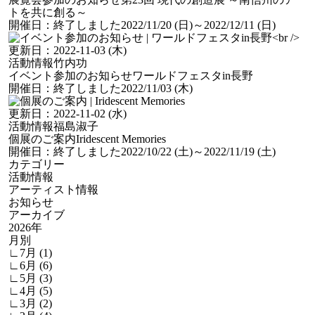
トを共に創る～
開催日：
終了しました
2022/11/20 (日)
～2022/12/11 (日)
更新日：
2022-11-03 (木)
活動情報
竹内功
イベント参加のお知らせ
ワールドフェスタin長野
開催日：
終了しました
2022/11/03 (木)
更新日：
2022-11-02 (水)
活動情報
福島淑子
個展のご案内
Iridescent Memories
開催日：
終了しました
2022/10/22 (土)
～2022/11/19 (土)
カテゴリー
活動情報
アーティスト情報
お知らせ
アーカイブ
2026年
月別
∟7月 (1)
∟6月 (6)
∟5月 (3)
∟4月 (5)
∟3月 (2)