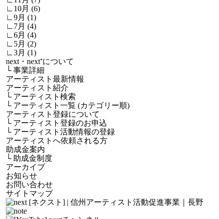
∟10月 (6)
∟9月 (1)
∟7月 (4)
∟6月 (4)
∟5月 (2)
∟3月 (1)
next・next⁺について
└
事業詳細
アーティスト最新情報
アーティスト紹介
└
アーティスト検索
└
アーティスト一覧 (カテゴリー順)
アーティスト登録について
└
アーティスト登録のお申込
└
アーティスト活動情報の登録
アーティストへ依頼される方
助成金案内
└
助成金制度
アーカイブ
お知らせ
お問い合わせ
サイトマップ