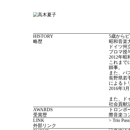
HISTORY
5歳から
略歴
昭和音楽
ドイツ州
プロマ授
2012
これまで
師事。
また、バ
長野県若
によるトリオ
2016
また、ド
社会貢献
AWARDS
トロンボ
受賞歴
際音楽コ
LINK
> Trio Pass
外部リンク