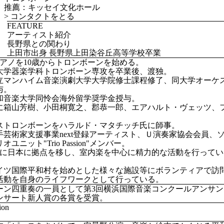
推薦：キッセイ文化ホール
>
コンタクトをとる
FEATURE
アーティスト紹介
長野県との関わり
上田市出身 長野県上田染谷丘高等学校卒業
ピアノを10歳からトロンボーンを始める。
大学器楽学科トロンボーン専攻を卒業後、渡独。
立マンハイム音楽演劇大学大学院修士課程修了、同大学オーケ
与。
年昭和音楽大学同怜会海外留学奨学金授与。
に箱山芳樹、小田桐寛之、郡恭一郎、エアハルト・ヴェッツ、
ストロンボーンをハラルド・マタチッチ氏に師事。
手芸術家支援事業next登録アーティスト、Ｕ演奏家協会会員、
ユニット"Trio Passion"メンバー。
年3月に日本に拠点を移し、室内楽を中心に精力的な活動を行って
イツ国際平和村を始めとした様々な施設等にボランティアで訪
活動を自身のライフワークとして行っている。
ーン四重奏の一員として第3回横浜国際音楽コンクールアンサン
ンサート新人賞の各賞を受賞。
ion