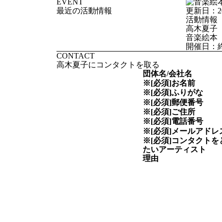
EVENT
最近の活動情報
更新日：
2
活動情報
高木夏子
音楽絵本
開催日：
CONTACT
高木夏子にコンタクトを取る
団体名/会社名
※[必須]
お名前
※[必須]
ふりがな
※[必須]
郵便番号
※[必須]
ご住所
※[必須]
電話番号
※[必須]
メールアドレ
※[必須]
コンタクトを
たい
アーティスト
理由