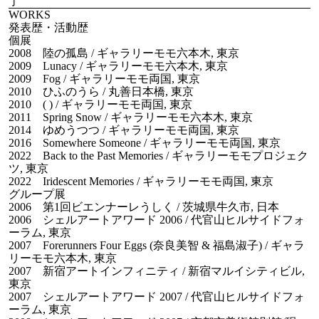
了
WORKS
発表歴・活動歴
個展
2008 陸の孤島 / ギャラリーモモ六本木, 東京
2009 Lunacy / ギャラリーモモ六本木, 東京
2009 Fog / ギャラリーモモ両国, 東京
2010 ひふのうら / 丸善日本橋, 東京
2010 ( ) / ギャラリーモモ両国, 東京
2011 Spring Snow / ギャラリーモモ六本木, 東京
2014 ゆめうつつ / ギャラリーモモ両国, 東京
2016 Somewhere Someone / ギャラリーモモ両国, 東京
2022 Back to the Past Memories / ギャラリーモモプロジェク
ツ, 東京
2022 Iridescent Memories / ギャラリーモモ両国, 東京
グループ展
2006 第1回ビエンナーレうしく / 茨城県牛久市, 日本
2006 シェルアートアワード 2006 / 代官山ヒルサイドフォ
ーラム, 東京
2007 Forerunners Four Eggs (奈良美智 & 福島淑子) / ギャラ
リーモモ六本木, 東京
2007 新宿アートインフィニティ / 新宿マルイシティビル,
東京
2007 シェルアートアワード 2007 / 代官山ヒルサイドフォ
ーラム, 東京