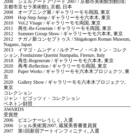
2008 シェルアートアワード 2007 / 京都市美術館別館(現:
京都市京セラ美術館), 京都, 日本
2008 オープニング展 / ギャラリーモモ両国, 東京
2009 Hop Step Jump / ギャラリーモモ六本木, 東京
2010 Vol.2 Visage / ギャラリーモモ両国, 東京
2011 再生-Re-Generate / ギャラリーモモ両国, 東京
2012 Summer Group Show / ギャラリーモモ六本木, 東京
2012 ナガノ新コンセプトゥス / Shigakogen Roman Museum,
Nagano, Japan
2013 イマゴ・ムンディ / ルチアーノ・ベネトン・コレク
ション, Fondazione Querini Stampalia, Firenze, Italy
2018 再生-Regenerate / ギャラリーモモ六本木, 東京
2020 再考-Reflection / ギャラリーモモ両国, 東京
2020 Paper Works / ギャラリーモモ六本木プロジェクツ, 東
京
2020 Gallery Show / ギャラリーモモ六本木プロジェクツ,
東京
コレクション
ジャン・ピゴッツィ・コレクション
ベネトン財団
AWARDS
受賞歴
2006 ビエンナーレうしく, 入選
2006 シェル美術賞2007, 蔵屋美香審査員賞
2007 第1回新宿アートインフィニティ, 入選