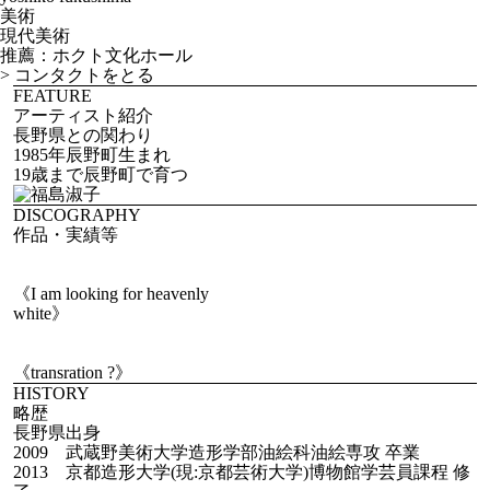
美術
現代美術
推薦：ホクト文化ホール
>
コンタクトをとる
FEATURE
アーティスト紹介
長野県との関わり
1985年辰野町生まれ
19歳まで辰野町で育つ
DISCOGRAPHY
作品・実績等
《I am looking for heavenly
white》
《transration ?》
HISTORY
略歴
長野県出身
2009 武蔵野美術大学造形学部油絵科油絵専攻 卒業
2013 京都造形大学(現:京都芸術大学)博物館学芸員課程 修