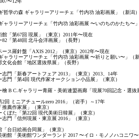
07〜12年
 ギ哲学の森 ギャラリーアリーチェ「竹内功 油彩画展」（新潟
 ギャラリーアリーチェ「竹内功 油彩画展 〜いのちのかたち〜
館「第67回 現展」（東京）2011年〜現在
82「第48回 北斗会洋画展」（長野）
ース羅針盤「AXIS 2012」（東京）2012年〜現在
 ギャラリーアリーチェ「竹内功 油彩画展 〜祈りと願い〜」（
那文化会館「地区選抜県展」（長野）
志門「新春アートフェア 2013」（東京）2013、14年
ー志門「第4回 現代作家オークション小品展」（東京）
檜 B C.ギャラリー青羅・美術連盟画廊「現展70回記念・選
2回 ミニアチュールzero 2016」（岩手）～17年
「推薦作家展」（東京）
ーくぼた「第22回 現代美術日韓展」（東京）
志門「信州現展・東京展 2016」（東京）
館「台日絵画合同展」（東京）
美術館「美術館ワンダーランド 2017 〜イロ・モノノハコニワ