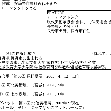
推薦：安曇野市豊科近代美術館
>
コンタクトをとる
FEATURE
アーティスト紹介
現代美術家協会 会員、北信美術会 
長野県との関わり
長野市出身、長野市在住
《灯の在所》2017
《揺れて、煌
 長野県 長野市に生まれる
 三島学園東北生活文化大学 家政学部 生活美術学科 卒業
 上越教育大学大学院 学校教育研究科教科領域教育専攻芸術系コー
会場「第56回 長野県展」2003、4、12、13年
8回 河北美術展」（宮城）2004、5年
10回 七ツ森展」（宮城）2005、6年
グハット「第58回 北信美術展」2007年〜現在
化ホール「第10回 タップながのアットホーム展」