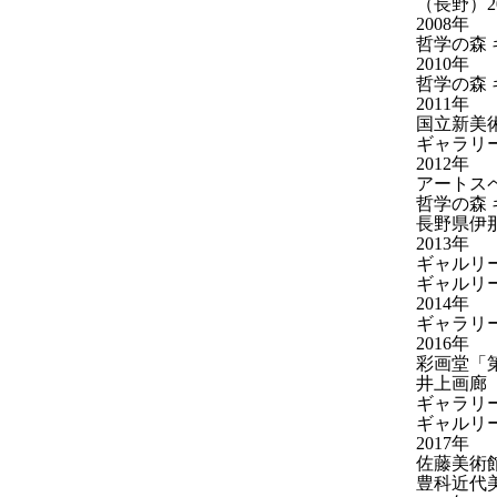
（長野）20
2008年
哲学の森
2010年
哲学の森
2011年
国立新美術
ギャラリー
2012年
アートスペ
哲学の森
長野県伊
2013年
ギャルリー
ギャルリ
2014年
ギャラリー
2016年
彩画堂「第
井上画廊
ギャラリ
ギャルリー
2017年
佐藤美術
豊科近代