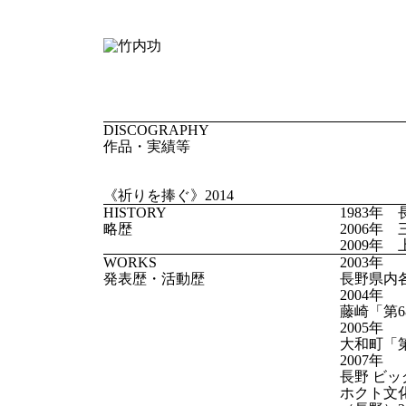
DISCOGRAPHY
作品・実績等
《祈りを捧ぐ》2014
HISTORY
1983年
略歴
2006年
2009年
WORKS
2003年
発表歴・活動歴
長野県内各
2004年
藤崎「第6
2005年
大和町「第
2007年
長野 ビッ
ホクト文