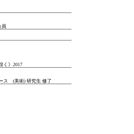
会員
く》2017
ス (美術) 研究生 修了