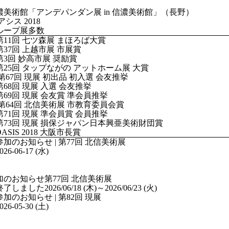
濃美術館「アンデパンダン展 in 信濃美術館」（長野）
アシス 2018
ループ展多数
 第11回 七ツ森展 まほろば大賞
 第37回 上越市展 市展賞
 第3回 妙高市展 奨励賞
 第25回 タップながの アットホーム展 大賞
 現展 初出品 初入選 会友推挙
第68回 現展 入選 会友推挙
 第69回 現展 会友賞 準会員推挙
 北信美術展 市教育委員会賞
 第71回 現展 準会員賞 会員推挙
 第73回 現展 損保ジャパン日本興亜美術財団賞
OASIS 2018 大阪市長賞
026-06-17 (水)
加のお知らせ
第77回 北信美術展
終了しました
2026/06/18 (木)
～2026/06/23 (火)
026-05-30 (土)