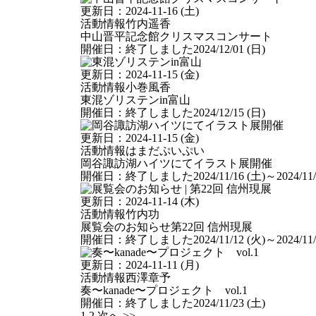
更新日：
2024-11-16 (土)
活動情報
竹内遥香
中山晋平記念館クリスマスコンサート
開催日：
終了しました
2024/12/01 (日)
更新日：
2024-11-15 (金)
活動情報
小巻風香
東混ゾリステンin富山
開催日：
終了しました
2024/12/15 (日)
更新日：
2024-11-15 (金)
活動情報
はまだぷいぷい
岡谷諏訪湖ハイツにてイラスト展開催
開催日：
終了しました
2024/11/16 (土)
～2024/11/
更新日：
2024-11-14 (木)
活動情報
竹内功
展覧会のお知らせ
第22回 信州現展
開催日：
終了しました
2024/11/12 (火)
～2024/11/
更新日：
2024-11-11 (月)
活動情報
西澤章予
奏〜kanade〜プロジェクト vol.1
開催日：
終了しました
2024/11/23 (土)
1
2
次へ >>