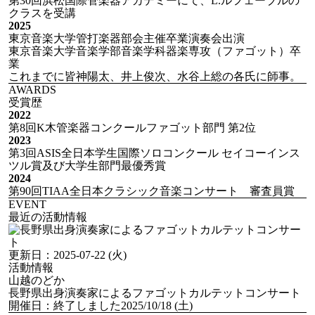
第30回浜松国際管楽器アカデミーにて、L.ルフェーブルの
クラスを受講
2025
東京音楽大学管打楽器部会主催卒業演奏会出演
東京音楽大学音楽学部音楽学科器楽専攻（ファゴット）卒
業
これまでに皆神陽太、井上俊次、水谷上総の各氏に師事。
AWARDS
受賞歴
2022
第8回K木管楽器コンクールファゴット部門 第2位
2023
第3回ASIS全日本学生国際ソロコンクール セイコーインス
ツル賞及び大学生部門最優秀賞
2024
第90回TIAA全日本クラシック音楽コンサート 審査員賞
EVENT
最近の活動情報
更新日：
2025-07-22 (火)
活動情報
山越のどか
長野県出身演奏家によるファゴットカルテットコンサート
開催日：
終了しました
2025/10/18 (土)