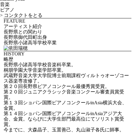
音楽
ピアノ
>
コンタクトをとる
FEATURE
アーティスト紹介
長野県との関わり
長野県御代田町出身
長野県小諸高等学校卒業
HISTORY
略歴
長野県小諸高等学校音楽科卒業。
桐朋学園大学音楽学部卒業。
武蔵野音楽大学大学院博士前期課程ヴィルトゥオーゾコー
ス器楽専攻修了。
第２０回長野県ピアノコンクール最優秀賞受賞。
第２０回ジュニアクラシック音楽コンクール審査員賞受
賞。
第１３回ショパン国際ピアノコンクールinAsia横浜大会、
金賞。
第１４回ショパン国際ピアノコンクールinAsiaアジア大
会、金賞。ならびに大学生部門最高位にてソリスト賞受
賞。
今までに、大森晶子、玉置善己、丸山淑子各氏に師事。