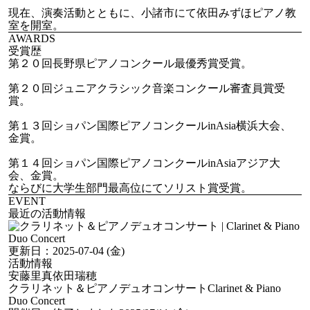
現在、演奏活動とともに、小諸市にて依田みずほピアノ教
室を開室。
AWARDS
受賞歴
第２０回長野県ピアノコンクール最優秀賞受賞。
第２０回ジュニアクラシック音楽コンクール審査員賞受
賞。
第１３回ショパン国際ピアノコンクールinAsia横浜大会、
金賞。
第１４回ショパン国際ピアノコンクールinAsiaアジア大
会、金賞。
ならびに大学生部門最高位にてソリスト賞受賞。
EVENT
最近の活動情報
更新日：
2025-07-04 (金)
活動情報
安藤里真
依田瑞穂
クラリネット＆ピアノデュオコンサート
Clarinet & Piano
Duo Concert