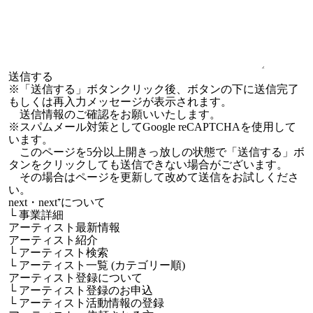
※「送信する」ボタンクリック後、ボタンの下に送信完了
もしくは再入力メッセージが表示されます。
送信情報のご確認をお願いいたします。
※スパムメール対策としてGoogle reCAPTCHAを使用して
います。
このページを5分以上開きっ放しの状態で「送信する」ボ
タンをクリックしても送信できない場合がございます。
その場合はページを更新して改めて送信をお試しくださ
い。
next・next⁺について
└
事業詳細
アーティスト最新情報
アーティスト紹介
└
アーティスト検索
└
アーティスト一覧 (カテゴリー順)
アーティスト登録について
└
アーティスト登録のお申込
└
アーティスト活動情報の登録