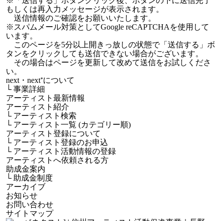
※「送信する」ボタンクリック後、ボタンの下に送信完了
もしくは再入力メッセージが表示されます。
送信情報のご確認をお願いいたします。
※スパムメール対策としてGoogle reCAPTCHAを使用して
います。
このページを5分以上開きっ放しの状態で「送信する」ボ
タンをクリックしても送信できない場合がございます。
その場合はページを更新して改めて送信をお試しくださ
い。
next・next⁺について
└
事業詳細
アーティスト最新情報
アーティスト紹介
└
アーティスト検索
└
アーティスト一覧 (カテゴリー順)
アーティスト登録について
└
アーティスト登録のお申込
└
アーティスト活動情報の登録
アーティストへ依頼される方
助成金案内
└
助成金制度
アーカイブ
お知らせ
お問い合わせ
サイトマップ