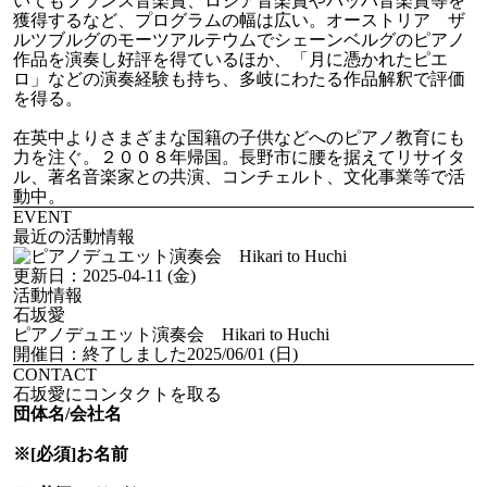
いてもフランス音楽賞、ロシア音楽賞やバッハ音楽賞等を
獲得するなど、プログラムの幅は広い。オーストリア ザ
ルツブルグのモーツアルテウムでシェーンベルグのピアノ
作品を演奏し好評を得ているほか、「月に憑かれたピエ
ロ」などの演奏経験も持ち、多岐にわたる作品解釈で評価
を得る。
在英中よりさまざまな国籍の子供などへのピアノ教育にも
力を注ぐ。２００８年帰国。長野市に腰を据えてリサイタ
ル、著名音楽家との共演、コンチェルト、文化事業等で活
動中。
EVENT
最近の活動情報
更新日：
2025-04-11 (金)
活動情報
石坂愛
ピアノデュエット演奏会 Hikari to Huchi
開催日：
終了しました
2025/06/01 (日)
CONTACT
石坂愛にコンタクトを取る
団体名/会社名
※[必須]
お名前