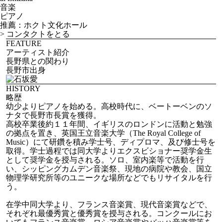
音楽
ピアノ
推薦：ホクト文化ホール
>
コンタクトをとる
FEATURE
アーティスト紹介
長野県との関わり
長野市出身
HISTORY
略歴
幼少よりピアノを始める。高校時代に、ベートーベンのソ
ナタで長野市長賞を獲得。
高校卒業後約１１年間、イギリスのロンドンに活動と勉強
の拠点を置き、英国王立音楽大学（The Royal College of
Music）にて研鑽を積み学士号、ディプロマ、及び修士号を
取得。学士過程では同大学よりエクスビショナー奨学金生
として奨学金を授与される。ソロ、室内楽等で活動を行
い、シッピングカムデン音楽祭、現地の病院や教会、国立
物理学研究所等のユニークな場所などでもリサイタルを行
う。
在学中同大学より、フランス音楽賞、現代音楽賞などで、
それぞれ最優秀賞と優秀賞を授与される。コンクールにお