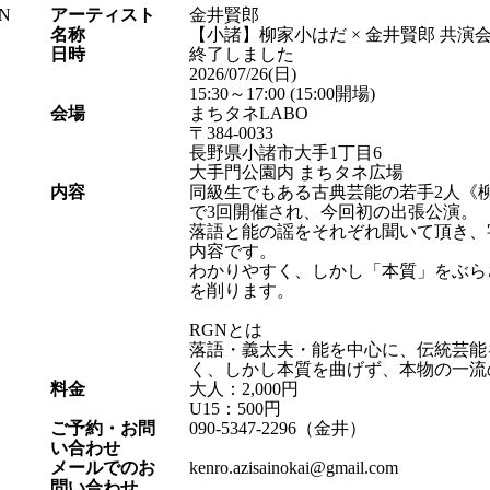
アーティスト
金井賢郎
名称
【小諸】柳家小はだ × 金井賢郎 共演会
日時
終了しました
2026/07/26
(日)
15:30～17:00
(15:00開場)
会場
まちタネLABO
〒384-0033
長野県小諸市大手1丁目6
大手門公園内 まちタネ広場
内容
同級生でもある古典芸能の若手2人《
で3回開催され、今回初の出張公演。
落語と能の謡をそれぞれ聞いて頂き、
内容です。
わかりやすく、しかし「本質」をぶら
を削ります。
RGNとは
落語・義太夫・能を中心に、伝統芸能
く、しかし本質を曲げず、本物の一流
料金
大人：2,000円
U15：500円
ご予約・お問
090-5347-2296（金井）
い合わせ
メールでの
お
kenro.azisainokai@gmail.com
問い合わせ