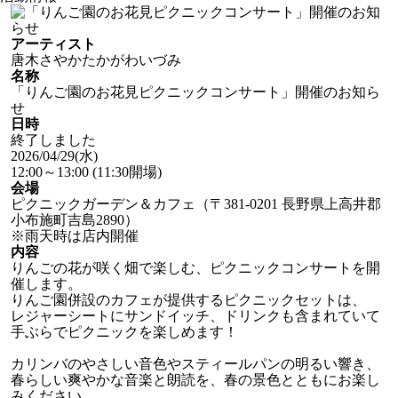
アーティスト
唐木さやか
たかがわいづみ
名称
「りんご園のお花見ピクニックコンサート」開催のお知ら
せ
日時
終了しました
2026/04/29
(水)
12:00～13:00
(11:30開場)
会場
ピクニックガーデン＆カフェ（〒381-0201 長野県上高井郡
小布施町吉島2890）
※雨天時は店内開催
内容
りんごの花が咲く畑で楽しむ、ピクニックコンサートを開
催します。
りんご園併設のカフェが提供するピクニックセットは、
レジャーシートにサンドイッチ、ドリンクも含まれていて
手ぶらでピクニックを楽しめます！
カリンバのやさしい音色やスティールパンの明るい響き、
春らしい爽やかな音楽と朗読を、春の景色とともにお楽し
みください。