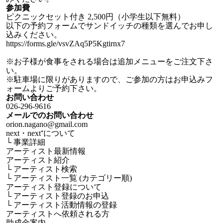
参加費
ピクニックセット付き 2,500円（小学生以下無料）
以下の予約フォームでサンドイッチの種類を選んでお申し
込みください。
https://forms.gle/vsvZAq5P5Kgtirnx7
※お子様が食事をされる場合は追加メニューをご注文下さ
い。
※駐車場に限りがありますので、ご参加の方はお申込みフ
ォームよりご予約下さい。
お問い合わせ
026-296-9616
メールでの
お問い合わせ
orion.nagano@gmail.com
next・next⁺について
└
事業詳細
アーティスト最新情報
アーティスト紹介
└
アーティスト検索
└
アーティスト一覧 (カテゴリー順)
アーティスト登録について
└
アーティスト登録のお申込
└
アーティスト活動情報の登録
アーティストへ依頼される方
助成金案内