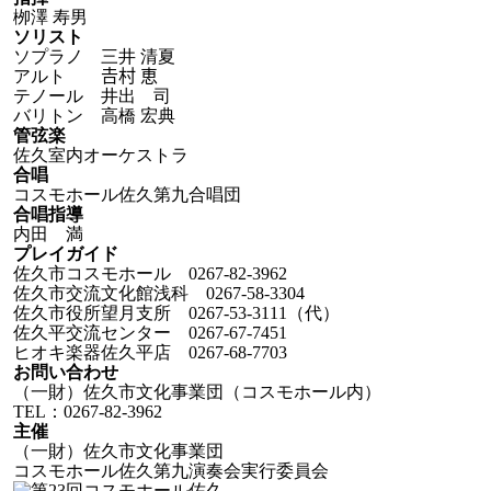
栁澤 寿男
ソリスト
ソプラノ 三井 清夏
アルト 𠮷村 恵
テノール 井出 司
バリトン 高橋 宏典
管弦楽
佐久室内オーケストラ
合唱
コスモホール佐久第九合唱団
合唱指導
内田 満
プレイガイド
佐久市コスモホール 0267-82-3962
佐久市交流文化館浅科 0267-58-3304
佐久市役所望月支所 0267-53-3111（代）
佐久平交流センター 0267-67-7451
ヒオキ楽器佐久平店 0267-68-7703
お問い合わせ
（一財）佐久市文化事業団（コスモホール内）
TEL：0267-82-3962
主催
（一財）佐久市文化事業団
コスモホール佐久第九演奏会実行委員会