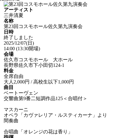
アーティスト
三井清夏
名称
第23回コスモホール佐久第九演奏会
日時
終了しました
2025/12/07
(日)
14:00
(13:30開場)
会場
佐久市コスモホール 大ホール
長野県佐久市下小田切124-1
料金
全席自由
大人2,000円 / 高校生以下1,000円
曲目
ベートーヴェン
交響曲第9番二短調作品125＜合唱付＞
マスカーニ
オペラ「カヴァレリア・ルスティカーナ」より
間奏曲
合唱曲「オレンジの花は香り」
指揮