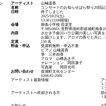
アーティスト
山極遥香
名称
コンサートのお知らせ
ばら祭り20回
日時
終了しました
2025/10/25
(土)
13:30
(13:00開場)
会場
南条⼩学校 ⾳楽堂
〒389-0603. 長野県埴科郡坂城町南条20
内容
さかき千曲川バラ公園の美しい写真を
お届けします。アロマの香りと共に、
定員
150 名
料金・申込
受講料無料・申込不要
ピアノ 山極遥香
箏 三井由香
アロマ 山﨑あき子
ナレーション 岡田康子
写真家 岡田光司
お問い合わせ
坂城町文化センター
0268-82-2069
アーティスト最新情報
ア
└
└
アーティストへ依頼される方
助
└
お知らせ
お