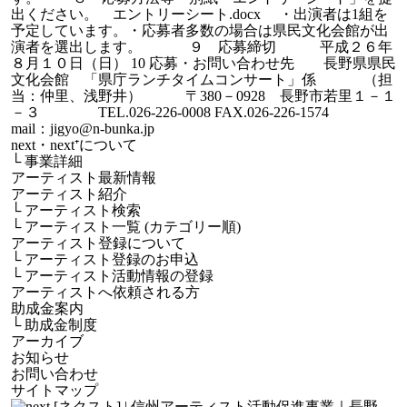
出ください。 エントリーシート.docx ・出演者は1組を
予定しています。・応募者多数の場合は県民文化会館が出
演者を選出します。 ９ 応募締切 平成２６年
８月１０日（日） 10 応募・お問い合わせ先 長野県県民
文化会館 「県庁ランチタイムコンサート」係 （担
当：仲里、浅野井） 〒380－0928 長野市若里１－１
－３ TEL.026-226-0008 FAX.026-226-1574
mail：jigyo@n-bunka.jp
next・next⁺について
└
事業詳細
アーティスト最新情報
アーティスト紹介
└
アーティスト検索
└
アーティスト一覧 (カテゴリー順)
アーティスト登録について
└
アーティスト登録のお申込
└
アーティスト活動情報の登録
アーティストへ依頼される方
助成金案内
└
助成金制度
アーカイブ
お知らせ
お問い合わせ
サイトマップ