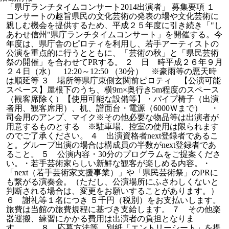
「県庁ランチタイムコンサート2014出演者」 募集要項 １
コンサートの趣旨県民の文化芸術の発表の場や文化芸術に
親しむ機会を提供するため、平成２５年度に引き続き「"し
あわせ信州"県庁ランチタイムコンサート」を開催する。今
年度は、県庁舎のピロティを利用し、若手アーティストの
公演を重点的に行うとともに、「芸術の秋」と「県民芸術
祭の開催」を合わせてPRする。 ２ 日 時平成２６年９月
２４日（水） 12:20～12:50 （30分） ※豪雨等の悪天時
は順延等 ３ 場所等県庁東側玄関前ピロティ 【公演可能
スペース】屋根下のうち、横9m×奥行き5m程度のスペース
（観客席除く）【使用可能な設備等】・パイプ椅子（出演
者用、観客席用）、机、譜面台・電源（6000Ｗまで） ・
司会用のアンプ、マイク※その他必要な物品等は出演者が
用意するものとする ※駐車場、控室の使用は限られます
のでご了承ください。 ４ 出演資格者next登録者であるこ
と。グループ出演の場合は構成員の半数がnext登録者であ
ること。 ５ 公演内容・30分のプログラムをご提案くださ
い。・若手芸術家らしい新鮮な観客が楽しめる内容。・
「next（若手芸術家支援事業）」や「県民芸術祭」のPRに
も繋がる演奏会。（ただし、公演場所にふさわしくないと
判断される場合は、変更をお願いすることがあります。）
６ 謝礼等１名につき ５千円（税別）をお支払いします。
旅費は当館の旅費規程に基づき支給します。 ７ その他楽
器運搬、練習にかかる費用は出演者の負担となりま
す。 ８ 応募方法等 別紙「エントリーシート」を提