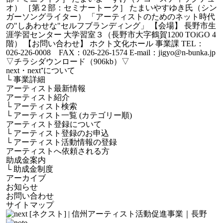
オ） ［第２部：セミナートーク］ たまいやすゆき氏（シン
ガーソングライター） 「アーティストのためのネット時代
の"しあわせな"セルフブランディング」 【会場】 長野市生
涯学習センター 大学習室３（長野市大字鶴賀1200 TOiGO 4
階） 【お問い合わせ】 ホクト文化ホール 事業課 TEL：
026-226-0008 FAX：026-226-1574 E-mail：jigyo@n-bunka.jp
▽チラシダウンロード（906kb）▽
next・next⁺について
└
事業詳細
アーティスト最新情報
アーティスト紹介
└
アーティスト検索
└
アーティスト一覧 (カテゴリー順)
アーティスト登録について
└
アーティスト登録のお申込
└
アーティスト活動情報の登録
アーティストへ依頼される方
助成金案内
└
助成金制度
アーカイブ
お知らせ
お問い合わせ
サイトマップ