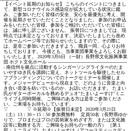
【イベント延期のお知らせ】 こちらのイベントにつきまし
て、新型コロナウイルス感染症が拡大している状況に鑑
み、ご参加いただく皆様の安全、安心を最優先に考え、開
催を延期させていただくこととなりました。 参加のお申込
みをいただいた皆様、参加をご検討いただいていた皆様に
は、誠に申し訳ございません。 振替日につきましては、現
時点では未定となっております。決定いたしましたら改め
てホームページ等でお知らせいたしますので、その際に
は、是非ご参加いただきますよう、職員一同、心よりお待
ちしております。 今後とも、当事業団事業をよろしくお願
いいたします。 2020年3月6日 （一財）長野県文化振興事業
団 ホクト文化ホール ------------------------------------------------------
- 南信州を拠点に活動するシンガーソングライターのたま
いやすゆき氏を講師に迎え、ネットツールを駆使したセル
フブランディングについてのトークセミナーを開催しま
す。メジャーデビューから現在まで、どのように音楽と向
き合い音楽を紡いでいるのか、お話いただきます。 たまい
氏がギターボーカルを務めるデュオ"たまいよーすけ"ミニ
ライブも同時開催。 ご興味のある方は是非ご参加くださ
い。ご来場をお待ちしています。 ▽
▽ ▽ ※延期※【振替日未定】 2020年3月21日
（土）13：30～15：50 参加費無料 定員50名（長野県ゆか
りで、プロまたはプロの芸術家をめざす方、または文化施
設等に勤務する方、ご興味をお持ちの一般の方） ［第１
部：ミニライブ］ たまいよーすけ（アコースティックデュ