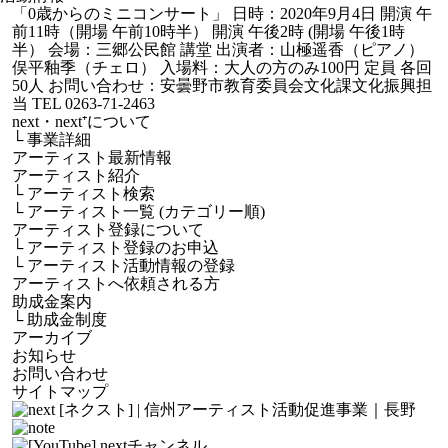
「0歳からのミニコンサート」 日時：2020年9月4日 開演 午
前11時（開場 午前10時半） 開演 午後2時 (開場 午後1時
半） 会場：三郷公民館 講堂 出演者：山極遥香（ピアノ）
俣平釉季（チェロ） 入場料：大人の方のみ100円 定員 各回
50人 お問い合わせ：安曇野市教育委員会文化課文化振興担
当 TEL 0263-71-2463
next・next⁺について
└
事業詳細
アーティスト最新情報
アーティスト紹介
└
アーティスト検索
└
アーティスト一覧 (カテゴリー順)
アーティスト登録について
└
アーティスト登録のお申込
└
アーティスト活動情報の登録
アーティストへ依頼される方
助成金案内
└
助成金制度
アーカイブ
お知らせ
お問い合わせ
サイトマップ