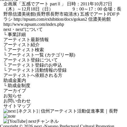
企画展「五感でアート partⅡ」 日時：2011年10月27日
（木）～12月18日（日） 9：00～17：00 会場：長
野県信濃美術館(長野県長野市箱清水) 五感でアートPDFチ
ラシ http://npsam.com/exhibition/docs/gokan2 信濃美術館
http://www.npsam.com/index.php
next・next⁺について
└
事業詳細
アーティスト最新情報
アーティスト紹介
└
アーティスト検索
└
アーティスト一覧 (カテゴリー順)
アーティスト登録について
└
アーティスト登録のお申込
└
アーティスト活動情報の登録
アーティストへ依頼される方
助成金案内
└
助成金制度
アーカイブ
お知らせ
お問い合わせ
サイトマップ
Copyright © 2026 next
-Nagano Prefectural Cultural Promotion