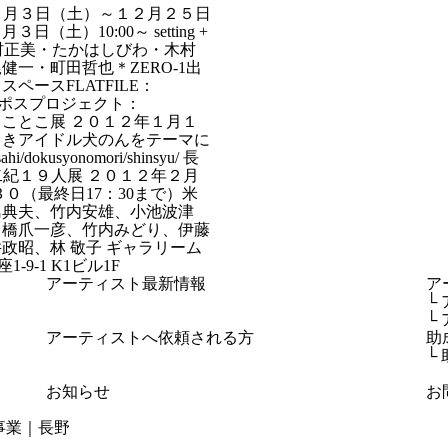
１１年１２月３日（土）～１２月２５日
）10:00～ setting +
ん・吉村正美・たかはしびわ・木村
一・町田哲也＊ZERO-1出
ースFLATFILE：
3 長屋北トポスプロジェクト：
てくてくとことこ展 ２０１２年１月１
引きアイドル犬のんをテーマに
okusyonomori/shinsyu/ 長
野二紀１９人展 ２０１２年２月
３０（最終日17：30まで）米
島典夫、竹内安雄、小池波津
、橋爪一彦、竹内みどり、伊藤
政昭、林 敬子 ギャラリーム
銀座1-9-1 K1ビル1F
アーティスト最新情報
ア
└
└
アーティストへ依頼される方
助
└
お知らせ
お