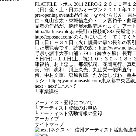
FLATFILE トポス 2011 ZERO-2 ２０
（日）金・土・日のみオープン２０１１年１２月３日（土
pre-opening event出品作家：なかむらじ
仁・丸山玄太・東城信之介・二ノ宮裕子・曲尾健
品者の作品が、継続展示販売されます。アートスペ
http://flatfile.exblog.jp/長野市桜枝町88
http://toposnet.com/ のんきにいこう 
日（日）～３１日（火）読書の森の長年の客
した展覧会です。読書の森： http://www.ne.jp/asahi/d
野県小諸市大字山浦5179-1（御牧ヶ原） 長
５日(日)～１１日(土、祝)１０：３０～１８：
津福祐、村上忠志、那須弘司、花岡克行、真
美、守口爽和、川上久光、丸山栄一依田直行
傳、中村文重、塩原俊郎、たかはしびわ、亀井
サシ：http://gyarari-musashi.com/東京都中央区
next・next⁺について
└
事業詳細
アーティスト登録について
└
アーティスト登録のお申込
└
アーティスト活動情報の登録
アーカイブ
サイトマップ