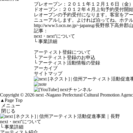
プレオープン：２０１１年１２月１６日（金
ドオープン：２０１２年４月上旬予約受付開
レオープンの予約受付になります。客室をア
ニューアルします。よければ泊ってね。ホテ
http://www3.ocn.ne.jp/~japansg/長
記事：
next・next⁺について
└
事業詳細
アーティスト登録について
└
アーティスト登録のお申込
└
アーティスト活動情報の登録
アーカイブ
サイトマップ
Copyright © 2026 next
-Nagano Prefectural Cultural Promotion Agen
▲
Page Top
メニュー
閉じる
next・next⁺について
└ 事業詳細
アーティスト紹介