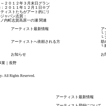
）～２０１２年３月末日グラン
始：２０１１年１２月１日※プ
ーティストたちがアート的にリ
ルジャパン志賀：
野県下高井郡山ノ内町志賀高原一の瀬 関連
アーティスト最新情報
ア
└
└
アーティストへ依頼される方
助
└
お知らせ
お
cy-
All Rights Reserved.
アーティスト最新情報
アーティスト登録について