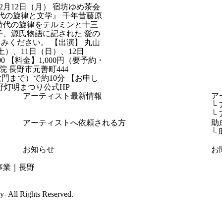
～2月12日（月） 宿坊ゆめ茶会
代の旋律と文学』 千年昔藤原
時代の旋律をテルミンと十三
子、源氏物語に記された 愛の
みください。 【出演】 丸山
土）、11日（日）、12日
00 【料金】1,000円（要予約・
証院 長野市元善町444
光寺大門まで）で約10分 【お申し
 長野灯明まつり公式HP
アーティスト最新情報
ア
└
└
アーティストへ依頼される方
助
└
お知らせ
お
cy-
All Rights Reserved.