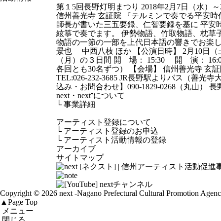
第１5回長野灯明まつり 2018年2月7日（水）
信州善光寺 玄証院 『テルミンで奏でる平安時
師長が書いた三五要録、仁智要録を基に 平安
絃箏で奏でます。 伊勢物語、竹取物語、枕草
物語の一節の一部を上代日本語の響きでお楽し
景也 中西八枝 ほか 【公演日時】 2月10日（
（月）の３日間 開 場： 15:30 開 演： 16:
各回とも30名ずつ） 【会場】 信州善光寺 玄
TEL:026-232-3685 JR長野駅よりバス（善
込み・お問合わせ】090-1829-0268（丸山）
next・next⁺について
└
事業詳細
アーティスト登録について
└
アーティスト登録のお申込
└
アーティスト活動情報の登録
アーカイブ
サイトマップ
Copyright © 2026 next
-Nagano Prefectural Cultural Promotion Agen
▲
Page Top
メニュー
閉じる