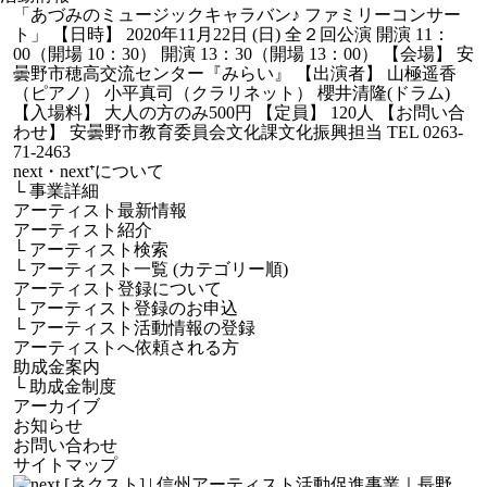
「あづみのミュージックキャラバン♪ ファミリーコンサー
ト」 【日時】 2020年11月22日 (日) 全２回公演 開演 11：
00（開場 10：30） 開演 13：30（開場 13：00） 【会場】 安
曇野市穂高交流センター『みらい』 【出演者】 山極遥香
（ピアノ） 小平真司（クラリネット） 櫻井清隆(ドラム)
【入場料】 大人の方のみ500円 【定員】 120人 【お問い合
わせ】 安曇野市教育委員会文化課文化振興担当 TEL 0263-
71-2463
next・next⁺について
└
事業詳細
アーティスト最新情報
アーティスト紹介
└
アーティスト検索
└
アーティスト一覧 (カテゴリー順)
アーティスト登録について
└
アーティスト登録のお申込
└
アーティスト活動情報の登録
アーティストへ依頼される方
助成金案内
└
助成金制度
アーカイブ
お知らせ
お問い合わせ
サイトマップ