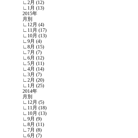
∟2月 (12)
∟1月 (13)
2015年
月別
∟12月 (4)
∟11月 (17)
∟10月 (13)
∟9月 (4)
∟8月 (15)
∟7月 (7)
∟6月 (12)
∟5月 (11)
∟4月 (14)
∟3月 (7)
∟2月 (20)
∟1月 (25)
2014年
月別
∟12月 (5)
∟11月 (18)
∟10月 (13)
∟9月 (9)
∟8月 (11)
∟7月 (8)
∟6月 (7)