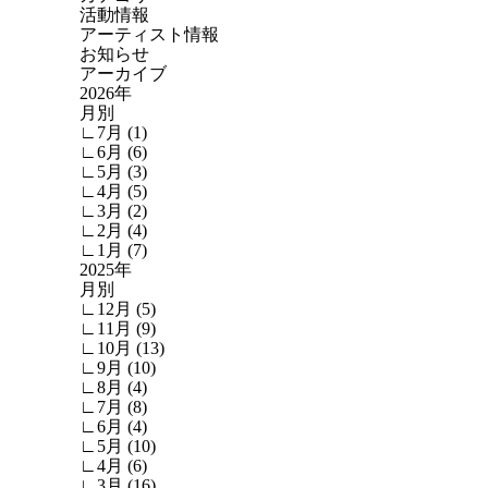
活動情報
アーティスト情報
お知らせ
アーカイブ
2026年
月別
∟7月 (1)
∟6月 (6)
∟5月 (3)
∟4月 (5)
∟3月 (2)
∟2月 (4)
∟1月 (7)
2025年
月別
∟12月 (5)
∟11月 (9)
∟10月 (13)
∟9月 (10)
∟8月 (4)
∟7月 (8)
∟6月 (4)
∟5月 (10)
∟4月 (6)
∟3月 (16)