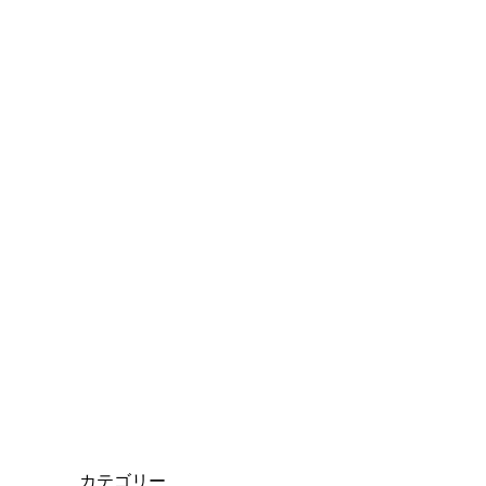
カテゴリー