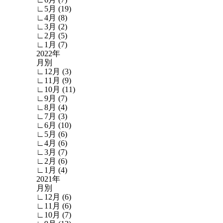
∟5月 (19)
∟4月 (8)
∟3月 (2)
∟2月 (5)
∟1月 (7)
2022年
月別
∟12月 (3)
∟11月 (9)
∟10月 (11)
∟9月 (7)
∟8月 (4)
∟7月 (3)
∟6月 (10)
∟5月 (6)
∟4月 (6)
∟3月 (7)
∟2月 (6)
∟1月 (4)
2021年
月別
∟12月 (6)
∟11月 (6)
∟10月 (7)