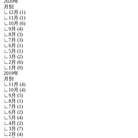
2020年
月別
∟12月 (1)
∟11月 (1)
∟10月 (6)
∟9月 (4)
∟8月 (3)
∟7月 (3)
∟6月 (1)
∟5月 (1)
∟3月 (2)
∟2月 (6)
∟1月 (9)
2019年
月別
∟11月 (4)
∟10月 (4)
∟9月 (5)
∟8月 (1)
∟7月 (1)
∟6月 (2)
∟5月 (4)
∟4月 (2)
∟3月 (7)
∟2月 (4)