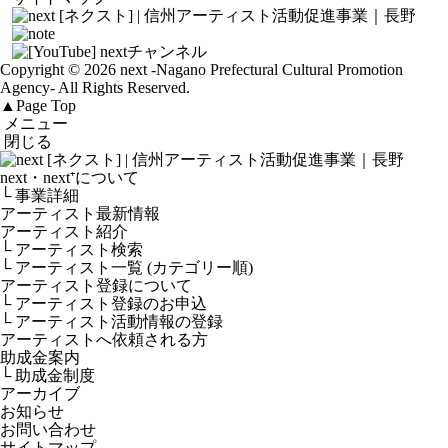
Copyright © 2026 next
-Nagano Prefectural Cultural Promotion
Agency-
All Rights Reserved.
▲
Page Top
メニュー
閉じる
next・next⁺について
└ 事業詳細
アーティスト最新情報
アーティスト紹介
└ アーティスト検索
└ アーティスト一覧 (カテゴリー順)
アーティスト登録について
└ アーティスト登録のお申込
└ アーティスト活動情報の登録
アーティストへ依頼される方
助成金案内
└ 助成金制度
アーカイブ
お知らせ
お問い合わせ
サイトマップ