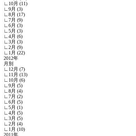
∟10月 (11)
∟9月 (3)
∟8月 (17)
∟7月 (9)
∟6月 (3)
∟5月 (3)
∟4月 (6)
∟3月 (3)
∟2月 (9)
∟1月 (22)
2012年
月別
∟12月 (7)
∟11月 (13)
∟10月 (6)
∟9月 (5)
∟8月 (4)
∟7月 (2)
∟6月 (5)
∟5月 (1)
∟4月 (5)
∟3月 (5)
∟2月 (4)
∟1月 (10)
2011年