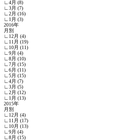
∟4月 (8)
∟3月 (7)
∟2月 (16)
∟1月 (3)
2016年
月別
∟12月 (4)
∟11月 (19)
∟10月 (11)
∟9月 (4)
∟8月 (10)
∟7月 (15)
∟6月 (11)
∟5月 (15)
∟4月 (7)
∟3月 (5)
∟2月 (12)
∟1月 (13)
2015年
月別
∟12月 (4)
∟11月 (17)
∟10月 (13)
∟9月 (4)
∟8月 (15)