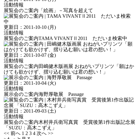
活動情報
展覧会のご案内
「絵画」－写真を超えて
更新日：
2011-10-10 (月)
活動情報
展覧会のご案内
TAMA VIVANTⅡ2011 ただいま検索中
更新日：
2011-10-07 (金)
活動情報
展覧会のご案内
田嶋健木版画展 おねがいプリンツ「願はか
けても欲かけず、摺り込む願いは君の想い！」
更新日：
2011-10-04 (火)
活動情報
展示会のご案内
海野厚敬展 Passage
更新日：
2011-09-03 (土)
活動情報
展覧会のご案内
木村井兵衛写真賞 受賞後第1作出版記念展
「SUZU：高木こずえ」
<< 前へ
1
2
3
4
次へ >>