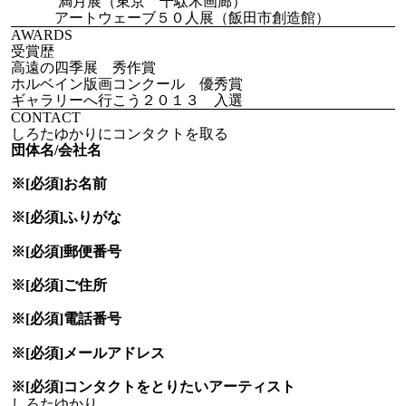
満月展（東京 千駄木画廊）
アートウェーブ５０人展（飯田市創造館）
AWARDS
受賞歴
高遠の四季展 秀作賞
ホルベイン版画コンクール 優秀賞
ギャラリーへ行こう２０１３ 入選
CONTACT
しろたゆかりにコンタクトを取る
団体名/会社名
※[必須]
お名前
※[必須]
ふりがな
※[必須]
郵便番号
※[必須]
ご住所
※[必須]
電話番号
※[必須]
メールアドレス
※[必須]
コンタクトをとりたい
アーティスト