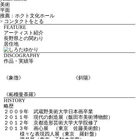
美術
平面
推薦：ホクト文化ホール
>
コンタクトをとる
FEATURE
アーティスト紹介
長野県との関わり
居住地
DISCOGRAPHY
作品・実績等
《象徴》
《斜陽》
《柘榴曼荼羅》
HISTORY
略歴
２００９年 武蔵野美術大学日本画卒業
２０１１年 現代の創造展（飯田市美術博物館）
２０１２年 京都造形芸術大学大学院修了
２０１３年 画心展 （東京 佐藤美術館）
様々な表現四人展（東京 羅針盤）