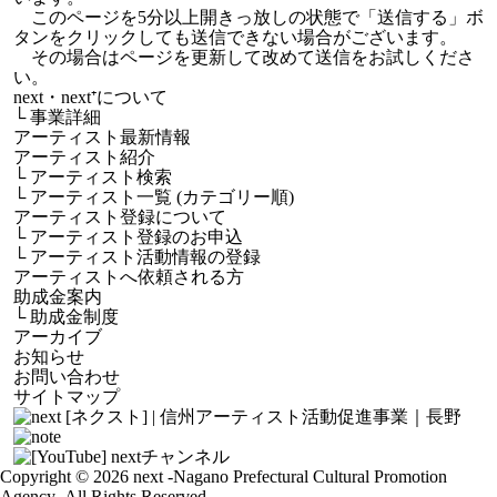
このページを5分以上開きっ放しの状態で「送信する」ボ
タンをクリックしても送信できない場合がございます。
その場合はページを更新して改めて送信をお試しくださ
い。
next・next⁺について
└
事業詳細
アーティスト最新情報
アーティスト紹介
└
アーティスト検索
└
アーティスト一覧 (カテゴリー順)
アーティスト登録について
└
アーティスト登録のお申込
└
アーティスト活動情報の登録
アーティストへ依頼される方
助成金案内
└
助成金制度
アーカイブ
お知らせ
お問い合わせ
サイトマップ
Copyright © 2026 next
-Nagano Prefectural Cultural Promotion
Agency-
All Rights Reserved.