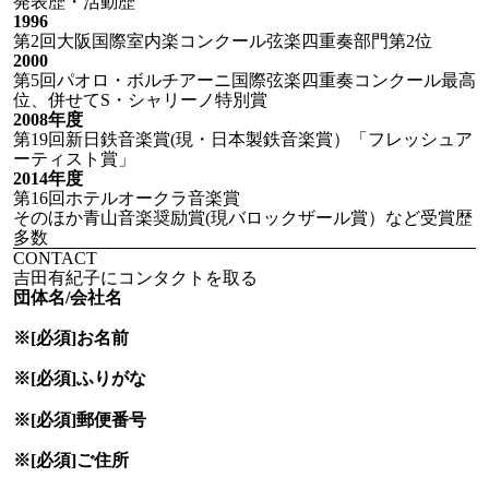
発表歴・活動歴
1996
第2回大阪国際室内楽コンクール弦楽四重奏部門第2位
2000
第5回パオロ・ボルチアーニ国際弦楽四重奏コンクール最高
位、併せてS・シャリーノ特別賞
2008年度
第19回新日鉄音楽賞(現・日本製鉄音楽賞）「フレッシュア
ーティスト賞」
2014年度
第16回ホテルオークラ音楽賞
そのほか青山音楽奨励賞(現バロックザール賞）など受賞歴
多数
CONTACT
吉田有紀子にコンタクトを取る
団体名/会社名
※[必須]
お名前
※[必須]
ふりがな
※[必須]
郵便番号
※[必須]
ご住所