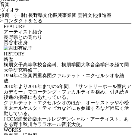
音楽
ヴィオラ
推薦：(一財) 長野県文化振興事業団 芸術文化推進室
>
コンタクトをとる
FEATURE
アーティスト紹介
長野県との関わり
岡谷市出身
HISTORY
略歴
桐朋女子高等学校音楽科、桐朋学園大学音楽学部を経て同
大学研究科修了。
1994年に弦楽四重奏団クァルテット・エクセルシオを結
成。
2010年より2016年までの6年間、「サントリーホール室内ア
カデミー」でコーチング・ファカルティを務め、引き続き
後進の指導にもあたっている。
クァルテット・エクセルシオのほか、オーケストラや小松
亮太オルケスタ・ティピカなどにも参加するなど幅広く活
動している。
J:COM浦安音楽ホールレジデンシャル・アーティスト、あ
きる野市秋川キララホール音楽大使。
WORKS