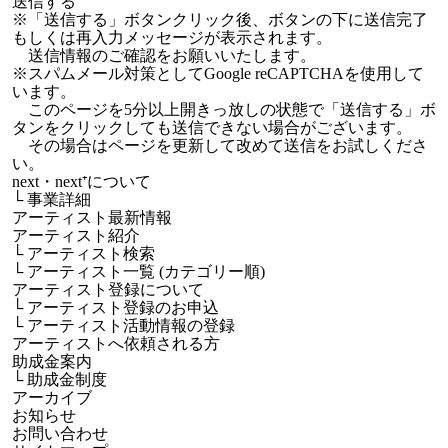
※「送信する」ボタンクリック後、ボタンの下に送信完了
もしくは再入力メッセージが表示されます。
送信情報のご確認をお願いいたします。
※スパムメール対策としてGoogle reCAPTCHAを使用して
います。
このページを5分以上開きっ放しの状態で「送信する」ボ
タンをクリックしても送信できない場合がございます。
その場合はページを更新して改めて送信をお試しくださ
い。
next・next⁺について
└
事業詳細
アーティスト最新情報
アーティスト紹介
└
アーティスト検索
└
アーティスト一覧 (カテゴリー順)
アーティスト登録について
└
アーティスト登録のお申込
└
アーティスト活動情報の登録
アーティストへ依頼される方
助成金案内
└
助成金制度
アーカイブ
お知らせ
お問い合わせ