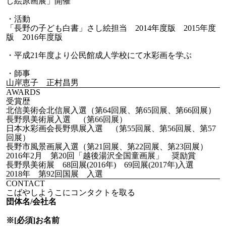
し絵原画展」開催
・活動
「長野の子ども白書」さし絵担当 2014年度版 2015年度
版 2016年度版
・平成21年度より公民館成人学校にて水彩画を学ぶ
・師事
山岸恵子 正村昌男
AWARDS
受賞歴
北信美術会北信展入選（第64回展、第65回展、第66回展）
長野県美術展入選 （第66回展）
日本水彩画会長野県展入選 （第55回展、第56回展、第57
回展）
長野市風景画展入選（第21回展、第22回展、第23回展）
2016年2月 第20回「越後湯沢全国童画展」 奨励賞
長野県美術展 68回展(2016年) 69回展(2017年)入選
2018年 第92回国展 入選
CONTACT
こばやしようこにコンタクトを取る
団体名/会社名
※[必須]
お名前