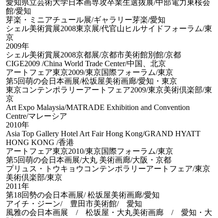
愛知県立芸術大学日本画専攻卒業生選抜展/中部電力東桜会
館/愛知
芽楽・ミニアチュール展/ギャラリー芽楽/愛知
シェル美術賞展2008東京展/代官山ヒルサイドフォーラム/東
京
2009年
シェル美術賞展2008京都展/京都市美術館別館/京都
CIGE2009 /China World Trade Center/中国、北京
アートフェア東京2009/東京国際フォーラム/東京
第5回萌の会日本画展/松坂屋美術画廊/愛知・東京
東京コンテンポラリーアートフェア2009/東京美術倶楽部/東
京
Art Expo Malaysia/MATRADE Exhibition and Convention
Centre/マレーシア
2010年
Asia Top Gallery Hotel Art Fair Hong Kong/GRAND HYATT
HONG KONG /香港
アートフェア東京2010/東京国際フォーラム/東京
第5回萌の会日本画展/大丸 美術画廊/大阪・京都
プリュス・トウキョウコンテンポラリーアートフェア/東京
美術倶楽部/東京
2011年
第18回勢の会日本画展/ 松坂屋美術画廊/愛知
アイチ・ジーン/ 豊田市美術館/ 愛知
風雅の会日本画展 / 松坂屋・大丸美術画廊 / 愛知・大