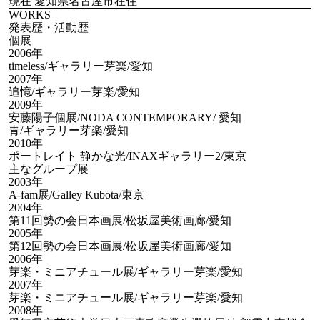
現在 愛知県名古屋市在住
WORKS
発表歴・活動歴
個展
2006年
timeless/ギャラリー芽楽/愛知
2007年
追憶/ギャラリー芽楽/愛知
2009年
安藤陽子個展/NODA CONTEMPORARY/ 愛知
青/ギャラリー芽楽/愛知
2010年
ポートレイト 静かな光/INAXギャラリー2/東京
主なグループ展
2003年
A-fam展/Galley Kubota/東京
2004年
第11回勢の会日本画展/松坂屋美術画廊/愛知
2005年
第12回勢の会日本画展/松坂屋美術画廊/愛知
2006年
芽楽・ミニアチュール展/ギャラリー芽楽/愛知
2007年
芽楽・ミニアチュール展/ギャラリー芽楽/愛知
2008年