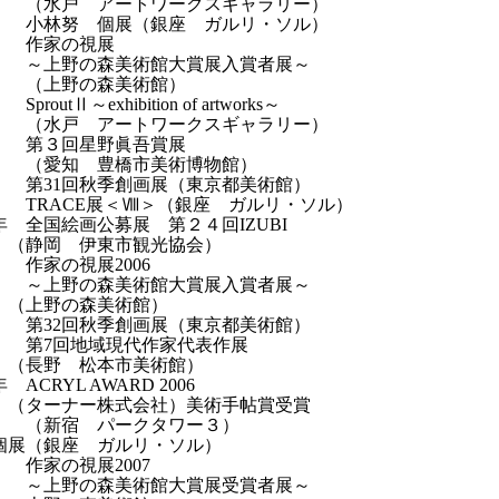
 アートワークスギャラリー）
 個展（銀座 ガルリ・ソル）
の視展
の森美術館大賞展入賞者展～
野の森美術館）
Ⅱ～exhibition of artworks～
 アートワークスギャラリー）
回星野眞吾賞展
 豊橋市美術博物館）
回秋季創画展（東京都美術館）
CE展＜Ⅷ＞（銀座 ガルリ・ソル）
 全国絵画公募展 第２４回IZUBI
 伊東市観光協会）
視展2006
の森美術館大賞展入賞者展～
野の森美術館）
回秋季創画展（東京都美術館）
地域現代作家代表作展
 松本市美術館）
ACRYL AWARD 2006
ナー株式会社）美術手帖賞受賞
 パークタワー３）
個展（銀座 ガルリ・ソル）
視展2007
の森美術館大賞展受賞者展～