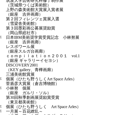
学芸術研究科修了制作展
城県つくば美術館）
森美術館大賞展入賞者展
座 吉井画廊）
フィレンツェ賞展入選
梁舎美術館）
墨彩画公募展奨励賞
山県総社市）
年 日本IBM美術奨学賞受賞記念 小林努展
座 吉井画廊）
ポワール展
座スルガ台画廊）
ｐｉｌａｔｉｏｎ２００１ vol.1
 ギャラリーイセヨシ）
OVERY2001
 gallery、青樺画廊）
美術館賞展
個展（ひたち野うしくArt Space Arles）
大賞展（倉吉博物館）
年 小林努 個展
座 ガルリ・ソル）
回秋季創画展奨励賞受賞
京都美術館）
個展（ひたち野うしく Art Space Arles）
年 一月展～百花繚乱～