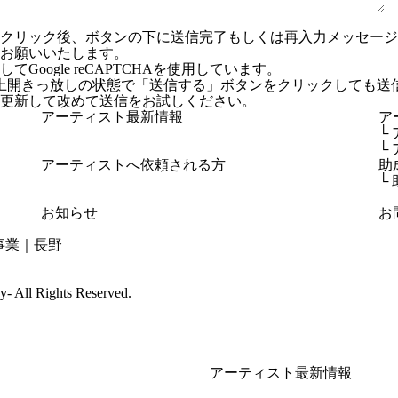
ンクリック後、ボタンの下に送信完了もしくは再入力メッセー
お願いいたします。
Google reCAPTCHAを使用しています。
上開きっ放しの状態で「送信する」ボタンをクリックしても送
更新して改めて送信をお試しください。
アーティスト最新情報
ア
└
└
アーティストへ依頼される方
助
└
お知らせ
お
cy-
All Rights Reserved.
アーティスト最新情報