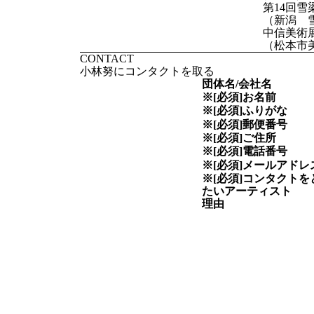
第14回
（新潟 
中信美術
（松本市
CONTACT
小林努にコンタクトを取る
団体名/会社名
※[必須]
お名前
※[必須]
ふりがな
※[必須]
郵便番号
※[必須]
ご住所
※[必須]
電話番号
※[必須]
メールアドレ
※[必須]
コンタクトを
たい
アーティスト
理由