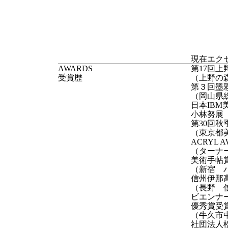
中信美
（長
座の会
地域選
創画展
現在エク
AWARDS
第17回
受賞歴
（上野の
第３回墨
（岡山県
日本IB
小林努展
第30回
（東京都
ACRYL A
（ターナ
美術手帖
（新宿 
信州伊那
（長野 
ビエンナ
優秀賞受
（牛久市
社団法人