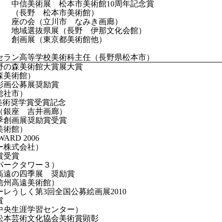
術展 松本市美術館10周年記念賞
野 松本市美術館）
（立川市 なみき画廊）
抜県展（長野 伊那文化会館）
（東京都美術館他）
セラン高等学校美術科主任（長野県松本市）
上野の森美術館大賞展大賞
森美術館）
彩画公募展奨励賞
総社市）
M美術奨学賞受賞記念
（銀座 吉井画廊）
秋季創画展奨励賞受賞
美術館）
WARD 2006
ー株式会社）
賞受賞
パークタワー３）
高遠の四季展 奨励賞
信州高遠美術館）
ーレうしく第3回全国公募絵画展2010
賞
中央生涯学習センター）
松本芸術文化協会美術賞顕彰