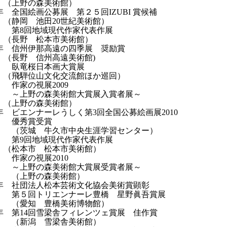
野の森美術館）
 全国絵画公募展 第２５回IZUBI 賞候補
 池田20世紀美術館）
地域現代作家代表作展
野 松本市美術館）
年 信州伊那高遠の四季展 奨励賞
 信州高遠美術館)
桜日本画大賞展
位山文化交流館ほか巡回）
視展2009
の森美術館大賞展入賞者展～
野の森美術館）
年 ビエンナーレうしく第3回全国公募絵画展2010
賞受賞
 牛久市中央生涯学習センター）
地域現代作家代表作展
市 松本市美術館）
視展2010
の森美術館大賞展受賞者展～
野の森美術館）
年 社団法人松本芸術文化協会美術賞顕彰
トリエンナーレ豊橋 星野眞吾賞展
 豊橋美術博物館）
年 第14回雪梁舎フィレンツェ賞展 佳作賞
潟 雪梁舎美術館）