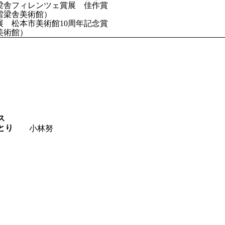
雪梁舎フィレンツェ賞展 佳作賞
雪梁舎美術館）
展 松本市美術館10周年記念賞
美術館）
ス
とり