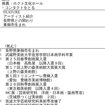
推薦：ホクト文化ホール
>
コンタクトをとる
FEATURE
アーティスト紹介
長野県との関わり
東御市生まれ
《軋む》
年 長野県東御市生まれ
年 武蔵野美術大学造形学部日本画学科卒業
年 第２５回春季創画展入選
橋 高島屋 以降入選９回）
回上野の森美術館大賞展大賞
野の森美術館）
トリエンナーレ豊橋入選
 豊橋市美術博物館）
６回秋季創画展入選
都美術館 以降入選４回）
〔芸術研究科 洋画・日本画・版画専攻]
県つくば美術館 ２回）
年 筑波大学芸術研究科美術専攻修了