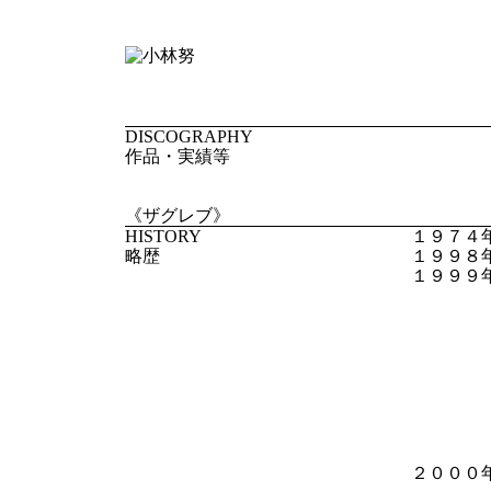
DISCOGRAPHY
作品・実績等
《ザグレブ》
HISTORY
１９７４
略歴
１９９８
１９９９
（日本
第１７
（上
第１回
（愛知
第２
（東京
MC展
（茨城
２０００