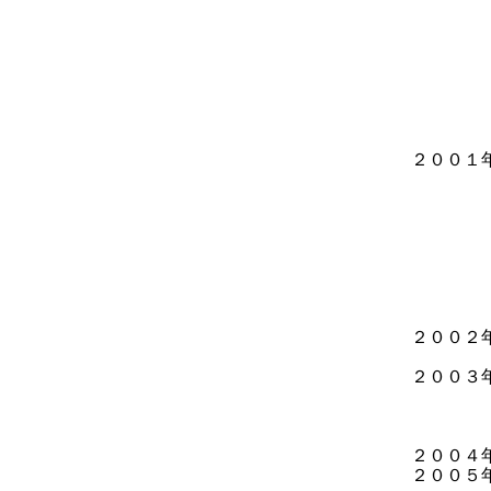
筑波大
（茨
上野の
（銀
第２回
（雪
第３回
（岡
２００１
（銀
レス
（銀
ｃｏｍ
（銀座
DISC
（KEY
三浦
２００２年 
菅盾彦
２００３
（銀
第30
（東
２００４年 
２００５