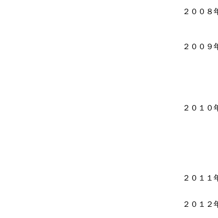
（上
２００８年
（静岡
第8回
（長
２００９
（長野
臥竜
（飛騨
作家の
～上野
（上
２０１０
優秀
（茨城
第9回
（松本
作家の
～上野
（上
２０１１
第５回
（愛知
２０１２
（新