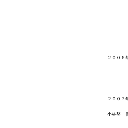
（水戸
小林努
作家
～上野
（上
Sprout
（水戸
第３
（愛知
第31
TRA
２００６年
（静岡
作家の
～上野
（上
第32
第7回
（長野
２００７年 
（ター
（新宿
小林努 
作家の
～上野