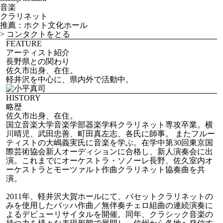
音楽
クラリネット
推薦：ホクト文化ホール
>
コンタクトをとる
FEATURE
アーティスト紹介
長野県との関わり
佐久市出身、在住。
軽井沢を中心に、県内外で活動中。
HISTORY
略歴
佐久市出身、在住。
国立音楽大学音楽学部器楽学科クラリネット専攻卒業。横
川晴児、武田忠善、町田真左志、各氏に師事。 またフルー
ティストの大嶋義実氏に音楽を学ぶ。在学中第30回東京国
際芸術協会新人オーディションに合格し、新人演奏会に出
演。これまでにオーケストラ・ソノーレ長野、佐久室内オ
ーケストラとモーツァルト作曲クラリネット協奏曲を共
演。
2011年、軽井沢大賀ホールにて、バセットクラリネットの
みを使用したバッハ作曲／無伴奏チェロ組曲の連続演奏に
よるデビューリサイタルを開催。同年、クラシック音楽の