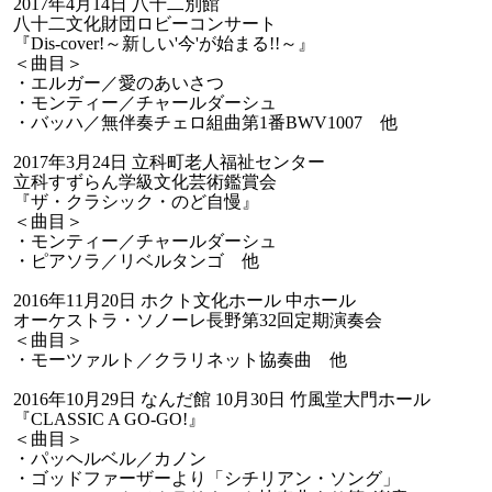
2017年4月14日 八十二別館
八十二文化財団ロビーコンサート
『Dis-cover!～新しい'今'が始まる!!～』
＜曲目＞
・エルガー／愛のあいさつ
・モンティー／チャールダーシュ
・バッハ／無伴奏チェロ組曲第1番BWV1007 他
2017年3月24日 立科町老人福祉センター
立科すずらん学級文化芸術鑑賞会
『ザ・クラシック・のど自慢』
＜曲目＞
・モンティー／チャールダーシュ
・ピアソラ／リベルタンゴ 他
2016年11月20日 ホクト文化ホール 中ホール
オーケストラ・ソノーレ長野第32回定期演奏会
＜曲目＞
・モーツァルト／クラリネット協奏曲 他
2016年10月29日 なんだ館 10月30日 竹風堂大門ホール
『CLASSIC A GO-GO!』
＜曲目＞
・パッヘルベル／カノン
・ゴッドファーザーより「シチリアン・ソング」