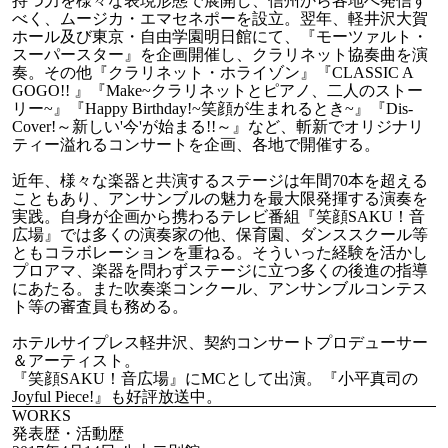
持つ力を様々な表現形態で展開し、信州から各地へ発信す
べく、ムージカ・エマセネポーを設立。翌年、軽井沢大賀
ホール及び東京・自由学園明日館にて、『モーツァルト・
スーパースター』を企画開催し、クラリネット協奏曲を演
奏。その他『クラリネット・ホライゾン』『CLASSIC A
GOGO!! 』『Make~クラリネットとピアノ、二人のストー
リー~』『Happy Birthday!~笑顔が生まれるとき~』『Dis-
Cover!～新しい'今'が始まる!!～』など、斬新でオリジナリ
ティー溢れるコンサートを企画、各地で開催する。
近年、様々な楽器と共演するステージは年間70本を超える
こともあり、アンサンブルの魅力を最大限発揮する演奏を
実践。自身が企画から携わるテレビ番組『笑顔SAKU！音
広場』では多くの演奏家の他、保育園、ダンススクール等
ともコラボレーションを重ねる。そういった経験を活かし
プロアマ、楽器を問わずステージに立つ多くの後進の指導
にあたる。また吹奏楽コンクール、アンサンブルコンテス
ト等の審査員も務める。
ホテルサイプレス軽井沢、契約コンサートプロデューサー
＆アーティスト。
『笑顔SAKU！音広場』にMCとして出演。『小平真司の
Joyful Piece!』も好評放送中。
WORKS
発表歴・活動歴