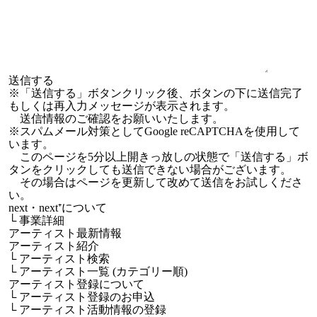
※「送信する」ボタンクリック後、ボタンの下に送信完了
もしくは再入力メッセージが表示されます。
送信情報のご確認をお願いいたします。
※スパムメール対策としてGoogle reCAPTCHAを使用して
います。
このページを5分以上開きっ放しの状態で「送信する」ボ
タンをクリックしても送信できない場合がございます。
その場合はページを更新して改めて送信をお試しくださ
い。
next・next⁺について
└
事業詳細
アーティスト最新情報
アーティスト紹介
└
アーティスト検索
└
アーティスト一覧 (カテゴリー順)
アーティスト登録について
└
アーティスト登録のお申込
└
アーティスト活動情報の登録