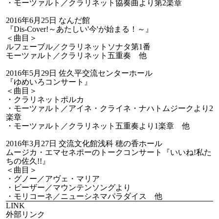
・モーツァルト／クラリネット協奏曲より第2楽章
2016年6月25日 なんだ館
『Dis-Cover!～あたしい'今'が始まる！～』
＜曲目＞
ルフェーブル／クラリネットソナタ第1番
モーツァルト／クラリネット五重奏 他
2016年5月29日 佐久平交流センターホール
『ゆめいろコンサート』
＜曲目＞
・クラリネットポルカ
・モーツァルト／アイネ・クライネ・ナハトムジークより2
楽章
・モーツァルト／クラリネット五重奏より1楽章 他
2016年3月27日 交流文化館浅科 穂の香ホール
ムージカ・エマセネポーのトークコンサート『いいね!私た
ちの佐久!!』
＜曲目＞
・グノー／アヴェ・マリア
・ビーザー／マウンテンソングより
・モリコーネ／ニューシネマパラダイス 他
LINK
外部リンク