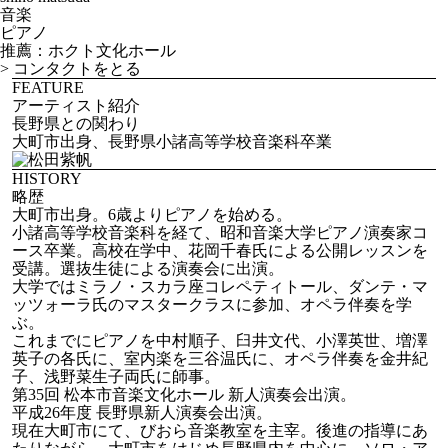
音楽
ピアノ
推薦：ホクト文化ホール
>
コンタクトをとる
FEATURE
アーティスト紹介
長野県との関わり
大町市出身、長野県小諸高等学校音楽科卒業
HISTORY
略歴
大町市出身。6歳よりピアノを始める。
小諸高等学校音楽科を経て、昭和音楽大学ピアノ演奏家コ
ース卒業。高校在学中、花岡千春氏による公開レッスンを
受講。選抜生徒による演奏会に出演。
大学ではミラノ・スカラ座コレペティトール、ダンテ・マ
ッツォーラ氏のマスタークラスに参加、オペラ伴奏を学
ぶ。
これまでにピアノを中村順子、臼井文代、小澤英世、増澤
英子の各氏に、室内楽を三谷温氏に、オペラ伴奏を金井紀
子、浅野菜生子両氏に師事。
第35回 松本市音楽文化ホール 新人演奏会出演。
平成26年度 長野県新人演奏会出演。
現在大町市にて、びおら音楽教室を主宰。後進の指導にあ