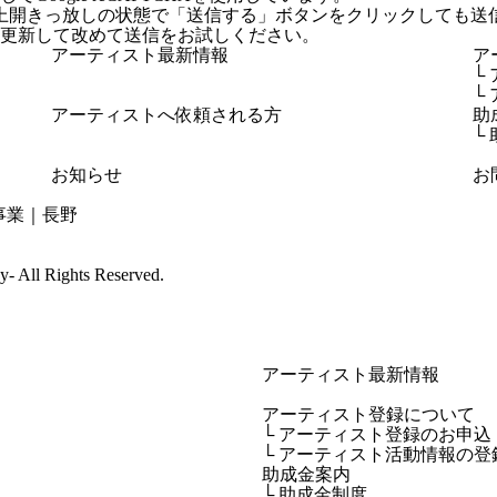
上開きっ放しの状態で「送信する」ボタンをクリックしても送
更新して改めて送信をお試しください。
アーティスト最新情報
ア
└
└
アーティストへ依頼される方
助
└
お知らせ
お
cy-
All Rights Reserved.
アーティスト最新情報
アーティスト登録について
└ アーティスト登録のお申込
└ アーティスト活動情報の登
助成金案内
└ 助成金制度