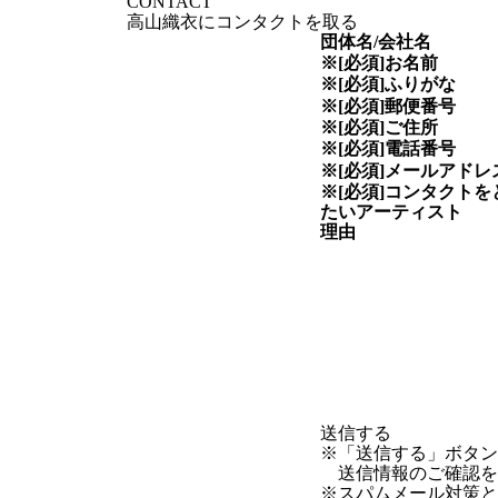
CONTACT
高山織衣にコンタクトを取る
団体名/会社名
※[必須]
お名前
※[必須]
ふりがな
※[必須]
郵便番号
※[必須]
ご住所
※[必須]
電話番号
※[必須]
メールアドレ
※[必須]
コンタクトを
たい
アーティスト
理由
※「送信する」ボタ
送信情報のご確認を
※スパムメール対策として