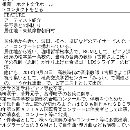
推薦：ホクト文化ホール
>
コンタクトをとる
FEATURE
アーティスト紹介
長野県との関わり
居住地：東筑摩郡朝日村
居住地から近い、波田、松本、塩尻などのデイサービスで、
ア・コンサートに携わっている。
居住地から近い、珈琲哲学松本店で、BGMとして、ピアノ
出身の松本第一高校の、当時の音楽の教師（古原さよこ氏）
その教師（恩師）が作り上げた合唱団「LDSクワイア」の
演。
他にも、2013年9月23日、高校時代の音楽教師（古原さよこ
祝う集いとして、穂高交流学習センター「みらい」で開催さ
の、「うかれ達磨」で、ピアニストとして出演。
楽大学器楽学科ピアノ専攻卒業。
高橋潤子、茅野元子、宮澤晴子の各氏に師事。
年松本第一高等学校音楽部の合唱コンクールで、伴奏をつとめた。
よ子氏作曲「命...電池が切れるまで」はＣＤも制作されＳＢＣ
013年第５回ＡＪＩＡＡ国際音楽コンサートに伴奏者として出演
数の演奏会、コンサート等に出演。
ロ・伴奏者として、様々な演奏の場やコンサート等に多数出演
ールグラージュのＢＧＭとして自作曲･即興曲なども演奏してい