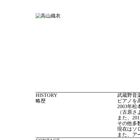
HISTORY
武蔵野音
略歴
ピアノを
2003
（古原さ
また、2
その他多
現在はソ
また、ア