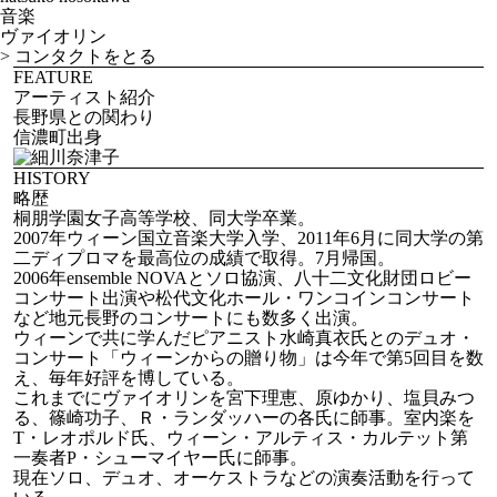
音楽
ヴァイオリン
>
コンタクトをとる
FEATURE
アーティスト紹介
長野県との関わり
信濃町出身
HISTORY
略歴
桐朋学園女子高等学校、同大学卒業。
2007年ウィーン国立音楽大学入学、2011年6月に同大学の第
二ディプロマを最高位の成績で取得。7月帰国。
2006年ensemble NOVAとソロ協演、八十二文化財団ロビー
コンサート出演や松代文化ホール・ワンコインコンサート
など地元長野のコンサートにも数多く出演。
ウィーンで共に学んだピアニスト水崎真衣氏とのデュオ・
コンサート「ウィーンからの贈り物」は今年で第5回目を数
え、毎年好評を博している。
これまでにヴァイオリンを宮下理恵、原ゆかり、塩貝みつ
る、篠崎功子、Ｒ・ランダッハーの各氏に師事。室内楽を
T・レオポルド氏、ウィーン・アルティス・カルテット第
一奏者P・シューマイヤー氏に師事。
現在ソロ、デュオ、オーケストラなどの演奏活動を行って