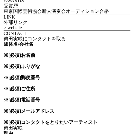
AWARDS
受賞歴
東京国際芸術協会新人演奏会オーディション合格
LINK
外部リンク
> website
CONTACT
傳田実咲にコンタクトを取る
団体名/会社名
※[必須]
お名前
※[必須]
ふりがな
※[必須]
郵便番号
※[必須]
ご住所
※[必須]
電話番号
※[必須]
メールアドレス
※[必須]
コンタクトをとりたい
アーティスト
理由