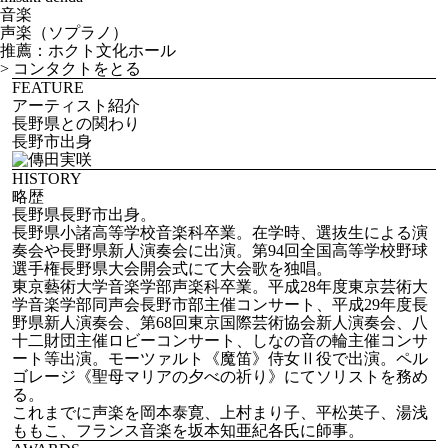
音楽
声楽（ソプラノ）
推薦：ホクト文化ホール
>
コンタクトをとる
FEATURE
アーティスト紹介
長野県との関わり
長野市出身
HISTORY
略歴
長野県長野市出身。
長野県小諸高等学校音楽科卒業。在学時、選抜生による演
奏会や長野県新人演奏会に出演。第94回全国高等学校野球
選手権長野県大会開会式にて大会歌を独唱。
東京藝術大学音楽学部声楽科卒業。平成28年度東京芸術大
学音楽学部同声会長野市部主催コンサート、平成29年度長
野県新人演奏会、第68回東京国際芸術協会新人演奏会、八
十二財団主催ロビーコンサート、しなの音の輪主催コンサ
ート等出演。モーツァルト《魔笛》侍女Ⅱ役で出演。ペル
ゴレージ《聖母マリアの夕べの祈り》にてソリストを務め
る。
これまでに声楽を岡本泰寛、上村まり子、平松英子、湯浅
ももこ、フランス音楽を坂本知亜紀各氏に師事。