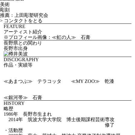
美術
彫刻
推薦：上田彫塑研究会
>
コンタクトをとる
FEATURE
アーティスト紹介
※プロフィール画像：≪虹の人≫ 石膏
長野県との関わり
長野市出身
DISCOGRAPHY
作品・実績等
≪あまつぶ≫ テラコッタ
≪MY ZOO≫ 乾漆
≪銀河帯≫ 石膏
HISTORY
略歴
1986年 長野市生まれ
2014年 筑波大学大学院 博士後期課程芸術専攻
修了
・活動歴