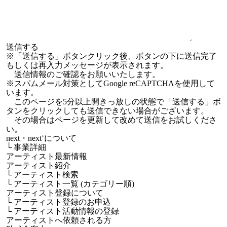
※「送信する」ボタンクリック後、ボタンの下に送信完了
もしくは再入力メッセージが表示されます。
送信情報のご確認をお願いいたします。
※スパムメール対策としてGoogle reCAPTCHAを使用して
います。
このページを5分以上開きっ放しの状態で「送信する」ボ
タンをクリックしても送信できない場合がございます。
その場合はページを更新して改めて送信をお試しくださ
い。
next・next⁺について
└
事業詳細
アーティスト最新情報
アーティスト紹介
└
アーティスト検索
└
アーティスト一覧 (カテゴリー順)
アーティスト登録について
└
アーティスト登録のお申込
└
アーティスト活動情報の登録
アーティストへ依頼される方