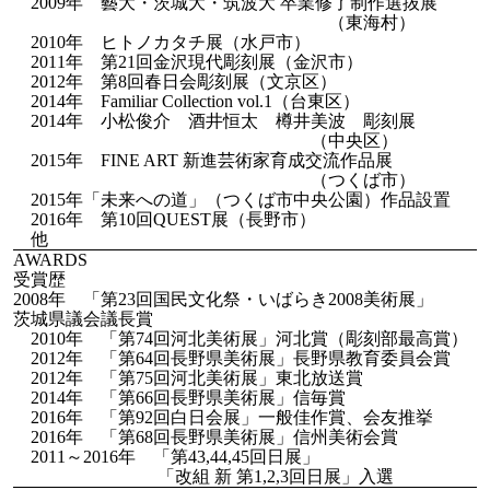
2009年 藝大・茨城大・筑波大 卒業修了制作選抜展
（東海村）
2010年 ヒトノカタチ展（水戸市）
2011年 第21回金沢現代彫刻展（金沢市）
2012年 第8回春日会彫刻展（文京区）
2014年 Familiar Collection vol.1（台東区）
2014年 小松俊介 酒井恒太 樽井美波 彫刻展
（中央区）
2015年 FINE ART 新進芸術家育成交流作品展
（つくば市）
2015年「未来への道」（つくば市中央公園）作品設置
2016年 第10回QUEST展（長野市）
他
AWARDS
受賞歴
2008年 「第23回国民文化祭・いばらき2008美術展」
茨城県議会議長賞
2010年 「第74回河北美術展」河北賞（彫刻部最高賞）
2012年 「第64回長野県美術展」長野県教育委員会賞
2012年 「第75回河北美術展」東北放送賞
2014年 「第66回長野県美術展」信毎賞
2016年 「第92回白日会展」一般佳作賞、会友推挙
2016年 「第68回長野県美術展」信州美術会賞
2011～2016年 「第43,44,45回日展」
「改組 新 第1,2,3回日展」入選