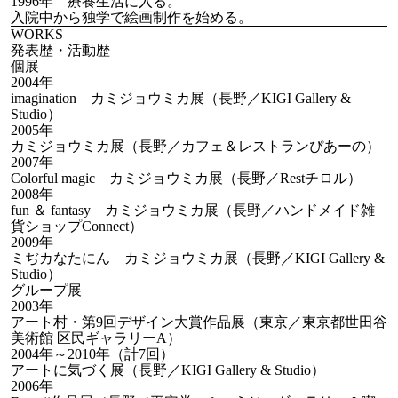
1996年 療養生活に入る。
入院中から独学で絵画制作を始める。
WORKS
発表歴・活動歴
個展
2004年
imagination カミジョウミカ展（長野／KIGI Gallery &
Studio）
2005年
カミジョウミカ展（長野／カフェ＆レストランぴあーの）
2007年
Colorful magic カミジョウミカ展（長野／Restチロル）
2008年
fun ＆ fantasy カミジョウミカ展（長野／ハンドメイド雑
貨ショップConnect）
2009年
ミぢカなたにん カミジョウミカ展（長野／KIGI Gallery &
Studio）
グループ展
2003年
アート村・第9回デザイン大賞作品展（東京／東京都世田谷
美術館 区民ギャラリーA）
2004年～2010年（計7回）
アートに気づく展（長野／KIGI Gallery & Studio）
2006年