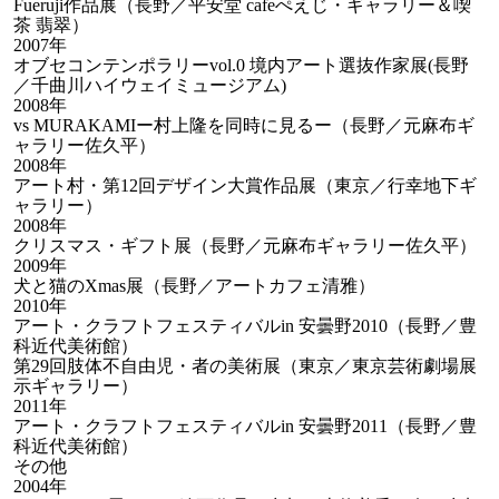
Fueruji作品展（長野／平安堂 cafeぺえじ・ギャラリー＆喫
茶 翡翠）
2007年
オブセコンテンポラリーvol.0 境内アート選抜作家展(長野
／千曲川ハイウェイミュージアム)
2008年
vs MURAKAMIー村上隆を同時に見るー（長野／元麻布ギ
ャラリー佐久平）
2008年
アート村・第12回デザイン大賞作品展（東京／行幸地下ギ
ャラリー）
2008年
クリスマス・ギフト展（長野／元麻布ギャラリー佐久平）
2009年
犬と猫のXmas展（長野／アートカフェ清雅）
2010年
アート・クラフトフェスティバルin 安曇野2010（長野／豊
科近代美術館）
第29回肢体不自由児・者の美術展（東京／東京芸術劇場展
示ギャラリー）
2011年
アート・クラフトフェスティバルin 安曇野2011（長野／豊
科近代美術館）
その他
2004年