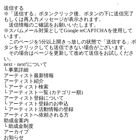
※「送信する」ボタンクリック後、ボタンの下に送信完了
もしくは再入力メッセージが表示されます。
送信情報のご確認をお願いいたします。
※スパムメール対策としてGoogle reCAPTCHAを使用して
います。
このページを5分以上開きっ放しの状態で「送信する」ボ
タンをクリックしても送信できない場合がございます。
その場合はページを更新して改めて送信をお試しくださ
い。
next・next⁺について
└
事業詳細
アーティスト最新情報
アーティスト紹介
└
アーティスト検索
└
アーティスト一覧 (カテゴリー順)
アーティスト登録について
└
アーティスト登録のお申込
└
アーティスト活動情報の登録
アーティストへ依頼される方
助成金案内
└
助成金制度
アーカイブ
お知らせ