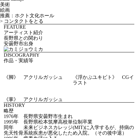
美術
絵画
推薦：ホクト文化ホール
>
コンタクトをとる
FEATURE
アーティスト紹介
長野県との関わり
安曇野市出身
DISCOGRAPHY
作品・実績等
《脚》 アクリルガッシュ
《浮かぶユキビト》 CGイ
ラスト
《掌》 アクリルガッシュ
HISTORY
略歴
1976年 長野県安曇野市生まれ
1995年 長野県松本筑摩高校単位制卒業
同年 未来ビジネスカレッジ(MIT)に入学するが、持病の
先天性骨系統疾患が悪化したため入院。（その後中退）