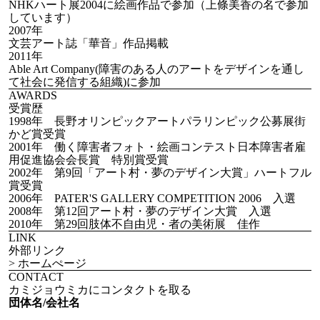
NHKハート展2004に絵画作品で参加（上條美香の名で参加
しています）
2007年
文芸アート誌「華音」作品掲載
2011年
Able Art Company(障害のある人のアートをデザインを通し
て社会に発信する組織)に参加
AWARDS
受賞歴
1998年 長野オリンピックアートパラリンピック公募展街
かど賞受賞
2001年 働く障害者フォト・絵画コンテスト日本障害者雇
用促進協会会長賞 特別賞受賞
2002年 第9回「アート村・夢のデザイン大賞」ハートフル
賞受賞
2006年 PATER'S GALLERY COMPETITION 2006 入選
2008年 第12回アート村・夢のデザイン大賞 入選
2010年 第29回肢体不自由児・者の美術展 佳作
LINK
外部リンク
> ホームぺージ
CONTACT
カミジョウミカにコンタクトを取る
団体名/会社名