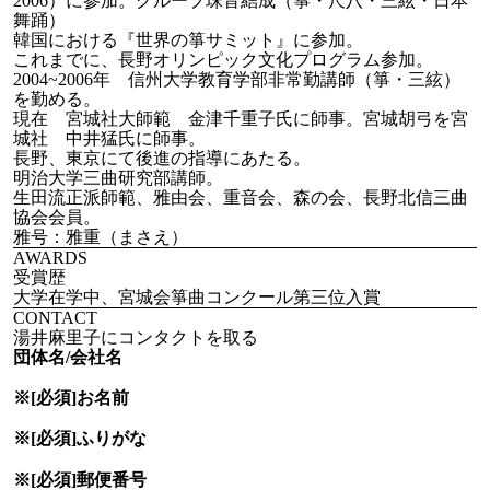
2006）に参加。グループ珠音結成（箏・尺八・三絃・日本
舞踊）
韓国における『世界の箏サミット』に参加。
これまでに、長野オリンピック文化プログラム参加。
2004~2006年 信州大学教育学部非常勤講師（箏・三絃）
を勤める。
現在 宮城社大師範 金津千重子氏に師事。宮城胡弓を宮
城社 中井猛氏に師事。
長野、東京にて後進の指導にあたる。
明治大学三曲研究部講師。
生田流正派師範、雅由会、重音会、森の会、長野北信三曲
協会会員。
雅号：雅重（まさえ）
AWARDS
受賞歴
大学在学中、宮城会箏曲コンクール第三位入賞
CONTACT
湯井麻里子にコンタクトを取る
団体名/会社名
※[必須]
お名前
※[必須]
ふりがな
※[必須]
郵便番号