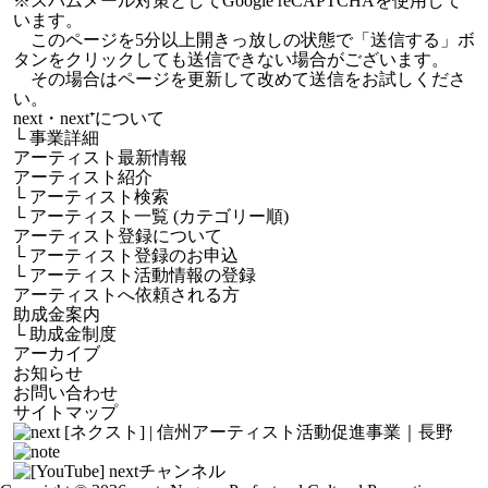
※スパムメール対策としてGoogle reCAPTCHAを使用して
います。
このページを5分以上開きっ放しの状態で「送信する」ボ
タンをクリックしても送信できない場合がございます。
その場合はページを更新して改めて送信をお試しくださ
い。
next・next⁺について
└
事業詳細
アーティスト最新情報
アーティスト紹介
└
アーティスト検索
└
アーティスト一覧 (カテゴリー順)
アーティスト登録について
└
アーティスト登録のお申込
└
アーティスト活動情報の登録
アーティストへ依頼される方
助成金案内
└
助成金制度
アーカイブ
お知らせ
お問い合わせ
サイトマップ