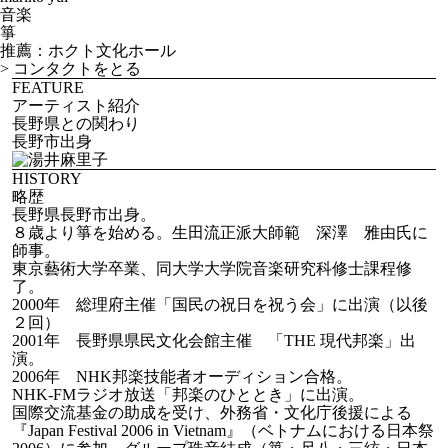
音楽
箏
推薦：ホクト文化ホール
>
コンタクトをとる
FEATURE
アーティスト紹介
長野県との関わり
長野市出身
HISTORY
略歴
長野県長野市出身。
８歳より箏を始める。生田流正派大師範 深澤 雅由氏に
師事。
東京藝術大学卒業、同大学大学院音楽研究科修士課程修
了。
2000年 総理府主催「国民の祝日を祝う会」に出演（以後
２回）
2001年 長野県県民文化会館主催 「THE 現代邦楽」出
演。
2006年 NHK邦楽技能者オーディション合格。
NHK-FMラジオ放送「邦楽のひととき」に出演。
国際交流基金の助成を受け、外務省・文化庁後援による
『Japan Festival 2006 in Vietnam』（ベトナムにおける日本祭