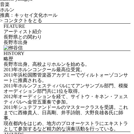
音楽
ホルン
推薦：キッセイ文化ホール
>
コンタクトをとる
FEATURE
アーティスト紹介
長野県との関わり
長野市出身
HISTORY
略歴
長野市出身。高校よりホルンを始める。
2013年ホルンコンクール最高位受賞。
2011年浜松国際管楽器アカデミーでヴィルトォーゾコンサ
ートに推薦される。
2011年ホルンフェスティバルにてアンサンブル部門、模擬
オーディション部門共に1位を取得。
2012年オーディションを経て、サイトウ・キネン・フェス
ティバルへ金管五重奏で参加。
2011年シュテファンドールのマスタークラスを受講。これ
までに西條貴人、日高剛、井手詩朗、大野良雄各氏に師
事。
現在都内をはじめ、地方のプロオーケストラにエキストラ
として参加するなど精力的な演奏活動を行っている。