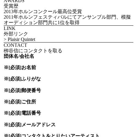
AWARDS
受賞歴
2013年ホルンコンクール最高位受賞
2011年ホルンフェスティバルにてアンサンブル部門、模擬
オーディション部門共に1位を取得
LINK
外部リンク
> Plaisir Quintet
CONTACT
栁谷信にコンタクトを取る
団体名/会社名
※[必須]
お名前
※[必須]
ふりがな
※[必須]
郵便番号
※[必須]
ご住所
※[必須]
電話番号
※[必須]
メールアドレス
※[必須]
コンタクトをとりたい
アーティスト