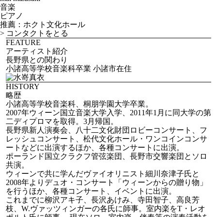
音楽
ピアノ
推薦：ホクト文化ホール
>
コンタクトをとる
FEATURE
アーティスト紹介
長野県との関わり
小諸高等学校音楽科卒業 小諸市在住
HISTORY
略歴
小諸高等学校音楽科、桐朋学園大学卒業。
2007年ウィーン国立音楽大学入学、2011年1月に同大学の第
二ディプロマを取得。3月帰国。
長野県新人演奏会、八十二文化財団ロビーコンサート、フ
レッシュコンサート、松代文化ホール・ワンコインコンサ
ートなどに出演するほか、各種コンサートに出演。
ポーランド国立クラクフ管弦楽団、長野市交響楽団とソロ
共演。
ウィーンで共に学んだヴァイオリニスト細川奈津子氏と
2008年よりデュオ・コンサート「ウィーンからの贈り物」
を行うほか、各種コンサート、イベントに出演。
これまでに柳沢アキ子、長沢あけみ、寺田智子、高良芳
枝、W.ヴァッツィンガーの各氏に師事。室内楽をT・レオ