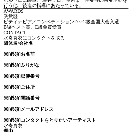
ポルト氏に師事。 現在ソロ、室内楽、伴奏等の演奏活動を
行う他、後進の指導にあたっている。
AWARDS
受賞歴
ピティナピアノコンペティションD～G級全国大会入選
B級ベスト賞、E級金賞受賞
CONTACT
水嵜真衣にコンタクトを取る
団体名/会社名
※[必須]
お名前
※[必須]
ふりがな
※[必須]
郵便番号
※[必須]
ご住所
※[必須]
電話番号
※[必須]
メールアドレス
※[必須]
コンタクトをとりたい
アーティスト
理由