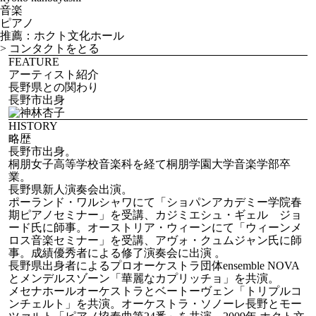
音楽
ピアノ
推薦：ホクト文化ホール
>
コンタクトをとる
FEATURE
アーティスト紹介
長野県との関わり
長野市出身
HISTORY
略歴
長野市出身。
桐朋女子高等学校音楽科を経て桐朋学園大学音楽学部卒
業。
長野県新人演奏会出演。
ポーランド・ワルシャワにて「ショパンアカデミー学院春
期ピアノセミナー」を受講、カジミエシュ・ギェル ジョ
ード氏に師事。オーストリア・ウィーンにて「ウィーンメ
ロス音楽セミナー」を受講、アヴォ・クュムジャン氏に師
事。成績優秀者による修了演奏会に出演 。
長野県出身者によるプロオーケストラ団体ensemble NOVA
とメンデルスゾーン「華麗なカプリッチョ」を共演。
メセナホールオーケストラとベートーヴェン「トリプルコ
ンチェルト」を共演。オーケストラ・ソノーレ長野とモー