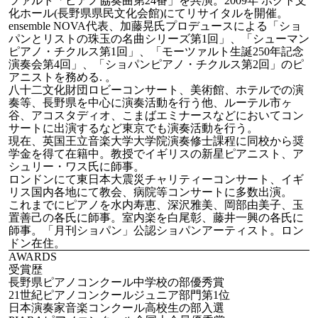
ツァルト「ピアノ協奏曲第24番」を共演。2009年 ホクト文
化ホール(長野県県民文化会館)にてリサイタルを開催。
ensemble NOVA代表、加藤晃氏プロデュースによる「ショ
パンとリストの珠玉の名曲シリーズ第1回」、「シューマン
ピアノ・チクルス第1回」、「モーツァルト生誕250年記念
演奏会第4回」、「ショパンピアノ・チクルス第2回」のピ
アニストを務める. 。
八十二文化財団ロビーコンサート、美術館、ホテルでの演
奏等、長野県を中心に演奏活動を行う他、ルーテル市ヶ
谷、アコスタディオ、こまばエミナースなどにおいてコン
サートに出演するなど東京でも演奏活動を行う。
現在、英国王立音楽大学大学院演奏修士課程に同校から奨
学金を得て在籍中。教授でイギリスの新星ピアニスト、ア
シュリー・ワス氏に師事。
ロンドンにて東日本大震災チャリティーコンサート、イギ
リス国内各地にて教会、病院等コンサートに多数出演。
これまでにピアノを水内寿恵、深沢雅美、岡部由美子、玉
置善己の各氏に師事。室内楽を白尾彰、藤井一興の各氏に
師事。「月刊ショパン」公認ショパンアーティスト。ロン
ドン在住。
AWARDS
受賞歴
長野県ピアノコンクール中学校の部優秀賞
21世紀ピアノコンクールジュニア部門第1位
日本演奏家音楽コンクール高校生の部入選