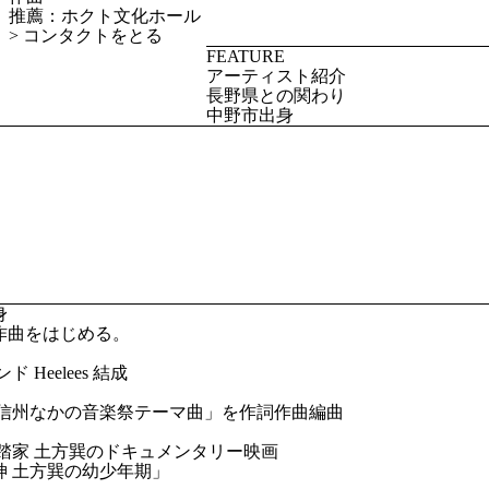
推薦：ホクト文化ホール
>
コンタクトをとる
FEATURE
アーティスト紹介
長野県との関わり
中野市出身
身
り作曲をはじめる。
ンド Heelees 結成
 「信州なかの音楽祭テーマ曲」を作詞作曲編曲
 舞踏家 土方巽のドキュメンタリー映画
神 土方巽の幼少年期」