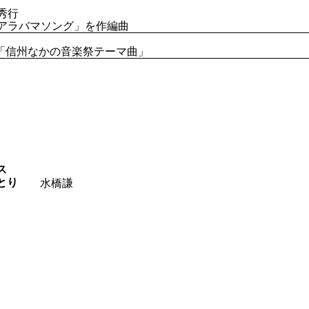
秀行
「アラバマソング」を作編曲
8年 「信州なかの音楽祭テーマ曲」
ス
とり