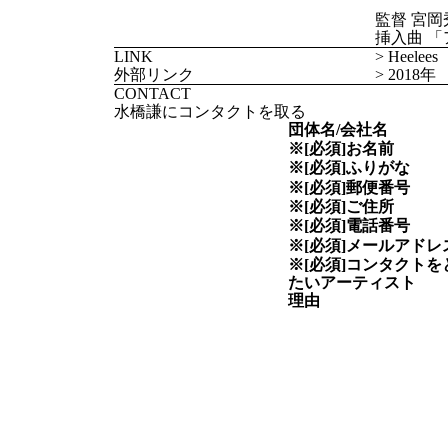
監督 宮岡
挿入曲 
LINK
> Heelees
外部リンク
> 201
CONTACT
水橋謙にコンタクトを取る
団体名/会社名
※[必須]
お名前
※[必須]
ふりがな
※[必須]
郵便番号
※[必須]
ご住所
※[必須]
電話番号
※[必須]
メールアドレ
※[必須]
コンタクトを
たい
アーティスト
理由