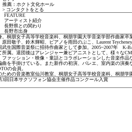
推薦：ホクト文化ホール
>
コンタクトをとる
FEATURE
アーティスト紹介
長野県との関わり
長野市出身
身。桐朋女子高等学校音楽科、桐朋学園大学音楽学部作曲家卒
原田敬子、鈴木輝昭、ピアノを雨田のぶこ、Laurent Teyche
回武生国際音楽祭に招待作曲家として参加。2005~2007年 K-BA
て所属。退団後はアレンジャー兼ピアニストとして、様々なC
、ファッション・映像・童話とコラボレーションした音楽作品
編曲を手掛けている。また新作の初演、バレエ、室内楽の演奏
OTOの会員。
のための音楽教室仙川教室、桐朋女子高等学校音楽科、桐朋学
年 第3回日本サクソフォン協会主催作品コンクール入賞