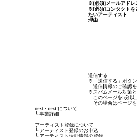
※[必須]
メールアドレ
※[必須]
コンタクトを
たい
アーティスト
理由
※「送信する」ボタ
送信情報のご確認を
※スパムメール対策として
このページを5分以
その場合はページを
next・next⁺について
└
事業詳細
アーティスト登録について
└
アーティスト登録のお申込
└
アーティスト活動情報の登録