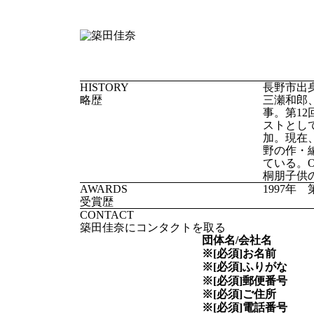
HISTORY
長野市出
略歴
三瀬和郎、
事。第12
ストとし
加。現在
野の作・
ている。
桐朋子供
AWARDS
1997
受賞歴
CONTACT
築田佳奈にコンタクトを取る
団体名/会社名
※[必須]
お名前
※[必須]
ふりがな
※[必須]
郵便番号
※[必須]
ご住所
※[必須]
電話番号