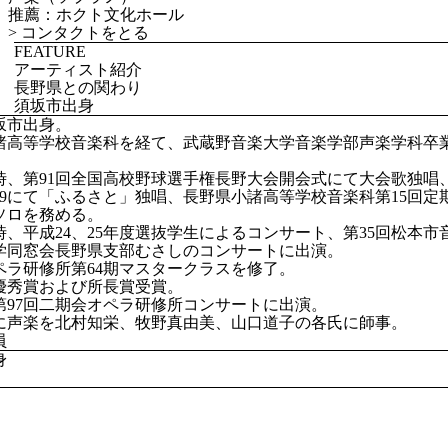
推薦：ホクト文化ホール
>
コンタクトをとる
FEATURE
アーティスト紹介
長野県との関わり
須坂市出身
坂市出身。
諸高等学校音楽科を経て、武蔵野音楽大学音楽学部声楽学科卒
時、第91回全国高校野球選手権長野大会開会式にて大会歌独唱
09にて「ふるさと」独唱、長野県小諸高等学校音楽科第15回定期演奏会に
ソロを務める。
時、平成24、25年度選抜学生によるコンサート、第35回松本
学同窓会長野県支部むさしのコンサートに出演。
ペラ研修所第64期マスタークラスを修了。
優秀賞および所長賞受賞。
第97回二期会オペラ研修所コンサートに出演。
に声楽を北村知栄、牧野真由美、山口道子の各氏に師事。
員
身