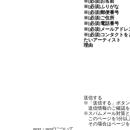
※[必須]
お名前
※[必須]
ふりがな
※[必須]
郵便番号
※[必須]
ご住所
※[必須]
電話番号
※[必須]
メールアドレ
※[必須]
コンタクトを
たい
アーティスト
理由
※「送信する」ボタ
送信情報のご確認を
※スパムメール対策として
このページを5分以
その場合はページを
next・next⁺について