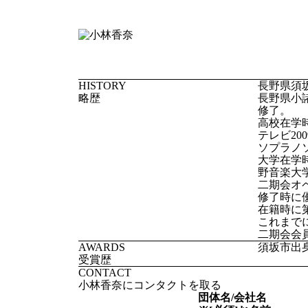
HISTORY
長野県須
略歴
長野県小
修了。
高校在学
テレビ20
ソプラノ
大学在学
野音楽大
二期会オ
修了時に
在籍時に
これまで
二期会会
AWARDS
須坂市出
受賞歴
CONTACT
小林香奈にコンタクトを取る
団体名/会社名