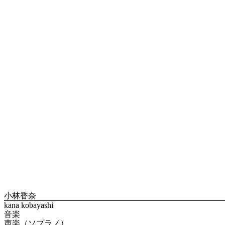
小林香奈
kana kobayashi
音楽
声楽（ソプラノ）