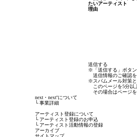
たい
アーティスト
理由
※「送信する」ボタ
送信情報のご確認を
※スパムメール対策として
このページを5分以
その場合はページを
next・next⁺について
└
事業詳細
アーティスト登録について
└
アーティスト登録のお申込
└
アーティスト活動情報の登録
アーカイブ
サイトマップ