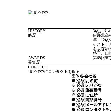
HISTORY
3歳より
略歴
伊那北高
年、12
ケストラ
を故森ゆ
啓子、山
AWARDS
第68回
受賞歴
CONTACT
清沢佳奈にコンタクトを取る
団体名/会社名
※[必須]
お名前
※[必須]
ふりがな
※[必須]
郵便番号
※[必須]
ご住所
※[必須]
電話番号
※[必須]
メールアドレ
※[必須]
コンタクトを