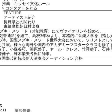
推薦：キッセイ文化ホール
>
コンタクトをとる
FEATURE
アーティスト紹介
長野県との関わり
東筑摩郡朝日村出身
スズキ・メソード（才能教育）にてヴァイオリンを始める。
校(普通科)を経て、高校3年秋より、本格的に音楽大学を目指し始
歳の時、国際スズキ・メソード世界大会において、ソリストとして、
と共演。様々な海外や国内のアカデミーマスタークラスを修了
う子、小森谷巧、漆原啓子、ヤール・クレス、竹澤恭子、石井
崎伸子、練木繁夫各氏に師事。
東京国際芸術協会新人演奏会オーディション 合格
ス
とり