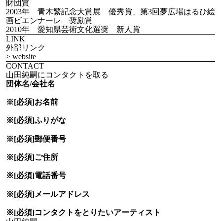
財団賞
2003年 青木繁記念大賞展 優秀賞、第3回夢広場はるひ絵
画ビエンナーレ 奨励賞
2010年 愛知県芸術文化選奨 新人賞
LINK
外部リンク
> website
CONTACT
山田純嗣にコンタクトを取る
団体名/会社名
※[必須]
お名前
※[必須]
ふりがな
※[必須]
郵便番号
※[必須]
ご住所
※[必須]
電話番号
※[必須]
メールアドレス
※[必須]
コンタクトをとりたい
アーティスト