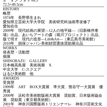
オ オン フォト ed.3
72.5×49.5cm
HISTORY
略歴
1974年 長野県生まれ
愛知県立芸術大学大学院 美術研究科油画専攻修了
愛知在住
2009年 現代絵画の展望―12人の地平線―（旧新橋停車
場）出品、あいちアートの森（堀川プロジェクト）出品、
版で現す 現代の造形―Life&Art―（東広島市美術館）
2010年 損保ジャパン美術財団選抜奨励展出品
WORKS
発表歴・活動歴
個展
SHINOBAZU GALLERY
日本橋高島屋 美術画廊 X
中京大学 C-スクエア
はるひ美術館 他
AWARDS
受賞歴
1999年 ART BOX大賞展 準大賞、熊谷守一大賞展 優
秀賞
2000年 浜松市美術館版画大賞展 奨励賞、日本版画協会
展 奨励賞（東京都美術館）
2001年 神奈川国際版画トリエンナーレ 神奈川芸術文化