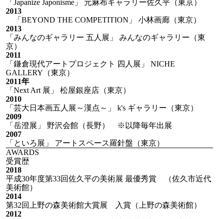
「Japanize Japonisme」 元麻布ギャラリー佐久平（東京）
2013
「BEYOND THE COMPETITION」 小林画廊（東京）
2013
「みんなのギャラリー 五人展」 みんなのギャラリー（東
京）
2011
「鎌倉現代アートプロジェクト 四人展」 NICHE
GALLERY（東京）
2011年
「Next Art 展」 松屋銀座店（東京）
2010
「芸大日本画五人展～漢点～」 k's ギャラリー（東京）
2009
「岳澄展」 野沢会館（長野） ※以降毎年出展
2007
「といろ展」 アートスペース羅針盤（東京）
AWARDS
受賞歴
2018
平成30年度第33回佐久平の美術展 最優秀賞 （佐久市近代
美術館）
2014
第32回上野の森美術館大賞展 入賞（上野の森美術館）
2012