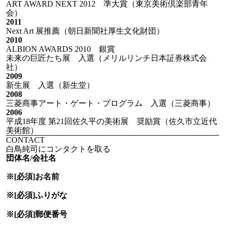
ART AWARD NEXT 2012 準大賞（東京美術倶楽部青年
会）
2011
Next Art 展推薦（朝日新聞社厚生文化財団）
2010
ALBION AWARDS 2010 銀賞
未来の巨匠たち展 入選（メリルリンチ日本証券株式会
社）
2009
新生展 入選（新生堂）
2008
三菱商事アート・ゲート・プログラム 入選（三菱商事）
2006
平成18年度 第21回佐久平の美術展 奨励賞（佐久市立近代
美術館）
CONTACT
白鳥純司にコンタクトを取る
団体名/会社名
※[必須]
お名前
※[必須]
ふりがな
※[必須]
郵便番号