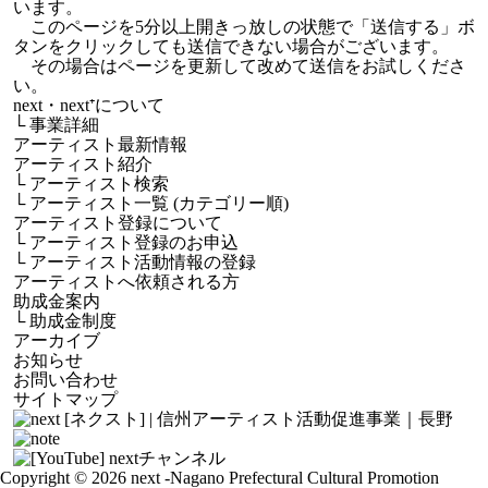
います。
このページを5分以上開きっ放しの状態で「送信する」ボ
タンをクリックしても送信できない場合がございます。
その場合はページを更新して改めて送信をお試しくださ
い。
next・next⁺について
└
事業詳細
アーティスト最新情報
アーティスト紹介
└
アーティスト検索
└
アーティスト一覧 (カテゴリー順)
アーティスト登録について
└
アーティスト登録のお申込
└
アーティスト活動情報の登録
アーティストへ依頼される方
助成金案内
└
助成金制度
アーカイブ
お知らせ
お問い合わせ
サイトマップ
Copyright © 2026 next
-Nagano Prefectural Cultural Promotion