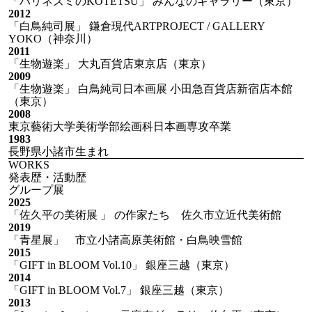
「ハリネズミのKOTETSU」 みんなのギャラリー（東京）
2012
「白鳥純司展」 鎌倉現代ARTPROJECT / GALLERY
YOKO（神奈川）
2011
「生物遊楽」 大丸百貨店東京店（東京）
2009
「生物遊楽」 白鳥純司日本画展 小田急百貨店新宿店本館
（東京）
2008
東京藝術大学美術学部絵画科日本画専攻卒業
1983
長野県小諸市生まれ
WORKS
発表歴・活動歴
グループ展
2025
「佐久平の美術展 」 の作家たち 佐久市立近代美術館
2019
「青星展」 市立小諸高原美術館・白鳥映雪館
2015
「GIFT in BLOOM Vol.10」 銀座三越（東京）
2014
「GIFT in BLOOM Vol.7」 銀座三越（東京）
2013