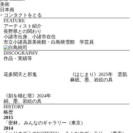
美術
日本画
>
コンタクトをとる
FEATURE
アーティスト紹介
長野県との関わり
小諸市出身、小諸市在住
市立小諸高原美術館・白鳥映雪館 学芸員
DISCOGRAPHY
作品・実績等
花多聞天と邪鬼
《はじまり》2025年 雲肌
麻紙、墨、岩絵の具
《刻を積む塔》2024年
絹、墨、岩絵の具
HISTORY
略歴
2015
「密林」 みんなのギャラリー（東京）
2014