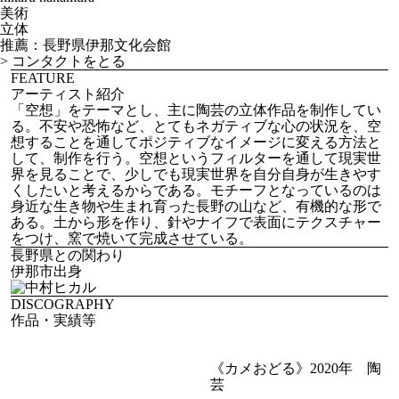
美術
立体
推薦：長野県伊那文化会館
>
コンタクトをとる
FEATURE
アーティスト紹介
「空想」をテーマとし、主に陶芸の立体作品を制作してい
る。不安や恐怖など、とてもネガティブな心の状況を、空
想することを通してポジティブなイメージに変える方法と
して、制作を行う。空想というフィルターを通して現実世
界を見ることで、少しでも現実世界を自分自身が生きやす
くしたいと考えるからである。モチーフとなっているのは
身近な生き物や生まれ育った長野の山など、有機的な形で
ある。土から形を作り、針やナイフで表面にテクスチャー
をつけ、窯で焼いて完成させている。
長野県との関わり
伊那市出身
DISCOGRAPHY
作品・実績等
《カメおどる》2020年 陶
芸