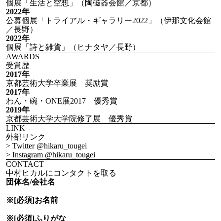
個展「生活と空想」（陶磁器会館／京都）
2022年
公募個展「トライアル・ギャラリー2022」（伊那文化会館
／長野）
2022年
個展「詩と雑貨」（ヒナタヤ／長野）
AWARDS
受賞歴
2017年
京都芸術大学卒業展 奨励賞
2017年
わん・碗・ONE展2017 優秀賞
2019年
京都芸術大学大学院修了展 優秀賞
LINK
外部リンク
> Twitter @hikaru_tougei
> Instagram @hikaru_tougei
CONTACT
中村ヒカルにコンタクトを取る
団体名/会社名
※[必須]
お名前
※[必須]
ふりがな