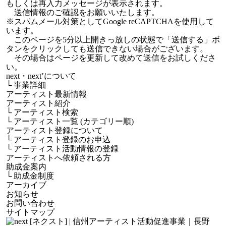
もしくは再入力メッセージが表示されます。
送信情報のご確認をお願いいたします。
※スパムメール対策としてGoogle reCAPTCHAを使用して
います。
このページを5分以上開きっ放しの状態で「送信する」ボ
タンをクリックしても送信できない場合がございます。
その場合はページを更新して改めて送信をお試しくださ
い。
next・next⁺について
└
事業詳細
アーティスト最新情報
アーティスト紹介
└
アーティスト検索
└
アーティスト一覧 (カテゴリー順)
アーティスト登録について
└
アーティスト登録のお申込
└
アーティスト活動情報の登録
アーティストへ依頼される方
助成金案内
└
助成金制度
アーカイブ
お知らせ
お問い合わせ
サイトマップ