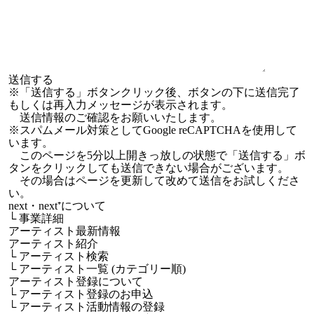
※「送信する」ボタンクリック後、ボタンの下に送信完了
もしくは再入力メッセージが表示されます。
送信情報のご確認をお願いいたします。
※スパムメール対策としてGoogle reCAPTCHAを使用して
います。
このページを5分以上開きっ放しの状態で「送信する」ボ
タンをクリックしても送信できない場合がございます。
その場合はページを更新して改めて送信をお試しくださ
い。
next・next⁺について
└
事業詳細
アーティスト最新情報
アーティスト紹介
└
アーティスト検索
└
アーティスト一覧 (カテゴリー順)
アーティスト登録について
└
アーティスト登録のお申込
└
アーティスト活動情報の登録