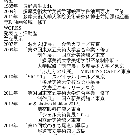
略歴
1985年 長野県生まれ
2009年 多摩美術大学美術学部絵画学科油画専攻 卒業
2011年 多摩美術大学大学院美術研究科博士前期課程絵画
専攻油画領域 修了
WORKS
発表歴・活動歴
主な展示
2007年 「おさんぽ展」 金魚カフェ／東京
2009年 「第32回東京五美術大学連合卒業・修了
制作展」 国立新美術館／東京
「多摩美術大学美術学部卒業制作展・
大学院修了制作展」多摩美術大学／東京
「ふたりのり展」 VINDENS CAFE／東京
2010年 「SICF11」 スパイラルホール／東京
「多摩美術大学校友会小品展」
文房堂ギャラリー／東京
2011年 「第34回東京五美術大学連合卒業・修了
制作展」 国立新美術館／東京
2012年 「art＆photoexhibition 2012」
新宿眼科画廊／東京
「シェル美術賞展 2012」
国立新美術館／東京
2013年 「第15回絵のまち尾道四季展」
尾道市立美術館／広島