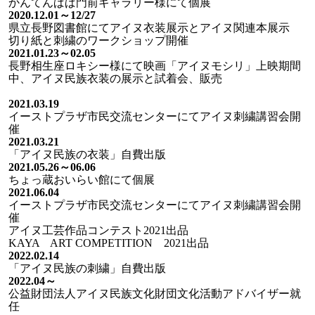
かんてんぱぱ門前ギャラリー様にて個展
2020.12.01～12/27
県立長野図書館にてアイヌ衣装展示とアイヌ関連本展示
切り紙と刺繍のワークショップ開催
2021.01.23～02.05
長野相生座ロキシー様にて映画「アイヌモシリ」上映期間
中、アイヌ民族衣装の展示と試着会、販売
2021.03.19
イーストプラザ市民交流センターにてアイヌ刺繍講習会開
催
2021.03.21
「アイヌ民族の衣装」自費出版
2021.05.26～06.06
ちょっ蔵おいらい館にて個展
2021.06.04
イーストプラザ市民交流センターにてアイヌ刺繍講習会開
催
アイヌ工芸作品コンテスト2021出品
KAYA ART COMPETITION 2021出品
2022.02.14
「アイヌ民族の刺繍」自費出版
2022.04～
公益財団法人アイヌ民族文化財団文化活動アドバイザー就
任