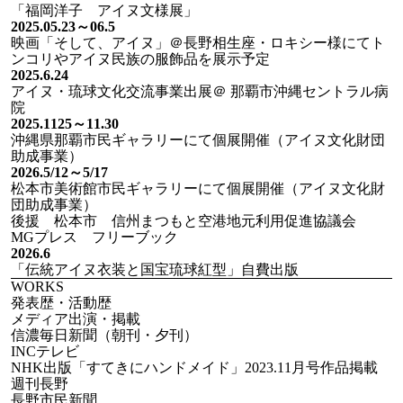
「福岡洋子 アイヌ文様展」
2025.05.23～06.5
映画「そして、アイヌ」＠長野相生座・ロキシー様にてト
ンコリやアイヌ民族の服飾品を展示予定
2025.6.24
アイヌ・琉球文化交流事業出展＠ 那覇市沖縄セントラル病
院
2025.1125～11.30
沖縄県那覇市民ギャラリーにて個展開催（アイヌ文化財団
助成事業）
2026.5/12～5/17
松本市美術館市民ギャラリーにて個展開催（アイヌ文化財
団助成事業）
後援 松本市 信州まつもと空港地元利用促進協議会
MGプレス フリーブック
2026.6
「伝統アイヌ衣装と国宝琉球紅型」自費出版
WORKS
発表歴・活動歴
メディア出演・掲載
信濃毎日新聞（朝刊・夕刊）
INCテレビ
NHK出版「すてきにハンドメイド」2023.11月号作品掲載
週刊長野
長野市民新聞