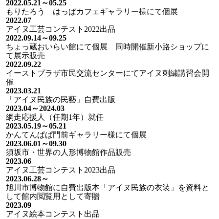
2022.05.21～05.25
もりたろう はっぱカフェギャラリー様にて個展
2022.07
アイヌ工芸コンテスト2022出品
2022.09.14～09.25
ちょっ蔵おいらい館にて個展 同時開催新小路ショップに
て展示販売
2022.09.22
イーストプラザ市民交流センターにてアイヌ刺繍講習会開
催
2023.03.21
「アイヌ民族の民藝」自費出版
2023.04～2024.03
網走応援人（任期1年）就任
2023.05.19～05.21
かんてんぱぱ門前ギャラリー様にて個展
2023.06.01～09.30
須坂市・世界の人形博物館作品販売
2023.06
アイヌ工芸コンテスト2023出品
2023.06.28～
旭川市博物館に自費出版本「アイヌ民族の衣装」を資料と
して館内閲覧用として寄贈
2023.09
アイヌ絵本コンテスト出品