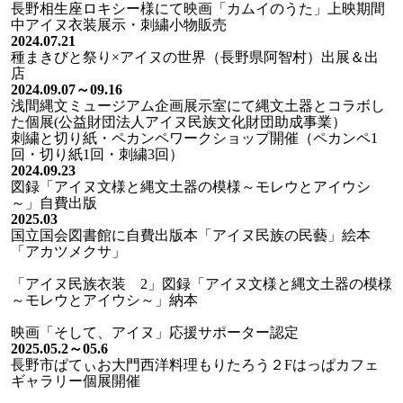
長野相生座ロキシー様にて映画「カムイのうた」上映期間
中アイヌ衣装展示・刺繍小物販売
2024.07.21
種まきびと祭り×アイヌの世界（長野県阿智村）出展＆出
店
2024.09.07～09.16
浅間縄文ミュージアム企画展示室にて縄文土器とコラボし
た個展(公益財団法人アイヌ民族文化財団助成事業）
刺繍と切り紙・ペカンペワークショップ開催（ペカンペ1
回・切り紙1回・刺繍3回）
2024.09.23
図録「アイヌ文様と縄文土器の模様～モレウとアイウシ
～」自費出版
2025.03
国立国会図書館に自費出版本「アイヌ民族の民藝」絵本
「アカツメクサ」
「アイヌ民族衣装 2」図録「アイヌ文様と縄文土器の模様
～モレウとアイウシ～」納本
映画「そして、アイヌ」応援サポーター認定
2025.05.2～05.6
長野市ぱてぃお大門西洋料理もりたろう２Fはっぱカフェ
ギャラリー個展開催