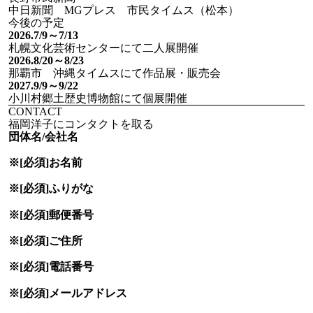
中日新聞 MGプレス 市民タイムス（松本）
今後の予定
2026.7/9～7/13
札幌文化芸術センターにて二人展開催
2026.8/20～8/23
那覇市 沖縄タイムスにて作品展・販売会
2027.9/9～9/22
小川村郷土歴史博物館にて個展開催
CONTACT
福岡洋子にコンタクトを取る
団体名/会社名
※[必須]
お名前
※[必須]
ふりがな
※[必須]
郵便番号
※[必須]
ご住所
※[必須]
電話番号
※[必須]
メールアドレス