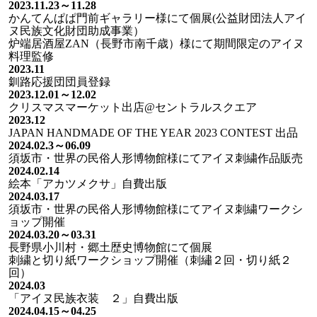
2023.11.23～11.28
かんてんぱぱ門前ギャラリー様にて個展(公益財団法人アイ
ヌ民族文化財団助成事業）
炉端居酒屋ZAN（長野市南千歳）様にて期間限定のアイヌ
料理監修
2023.11
釧路応援団団員登録
2023.12.01～12.02
クリスマスマーケット出店@セントラルスクエア
2023.12
JAPAN HANDMADE OF THE YEAR 2023 CONTEST 出品
2024.02.3～06.09
須坂市・世界の民俗人形博物館様にてアイヌ刺繍作品販売
2024.02.14
絵本「アカツメクサ」自費出版
2024.03.17
須坂市・世界の民俗人形博物館様にてアイヌ刺繍ワークシ
ョップ開催
2024.03.20～03.31
長野県小川村・郷土歴史博物館にて個展
刺繍と切り紙ワークショップ開催（刺繡２回・切り紙２
回）
2024.03
「アイヌ民族衣装 ２」自費出版
2024.04.15～04.25