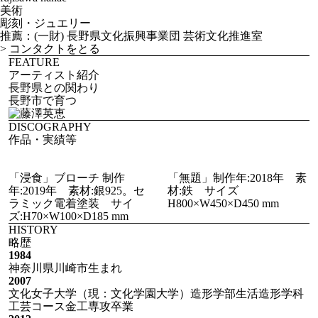
美術
彫刻・ジュエリー
推薦：(一財) 長野県文化振興事業団 芸術文化推進室
>
コンタクトをとる
FEATURE
アーティスト紹介
長野県との関わり
長野市で育つ
DISCOGRAPHY
作品・実績等
「浸食」ブローチ 制作
「無題」制作年:2018年 素
年:2019年 素材:銀925。セ
材:鉄 サイズ
ラミック電着塗装 サイ
H800×W450×D450 mm
ズ:H70×W100×D185 mm
HISTORY
略歴
1984
神奈川県川崎市生まれ
2007
文化女子大学（現：文化学園大学）造形学部生活造形学科
工芸コース金工専攻卒業